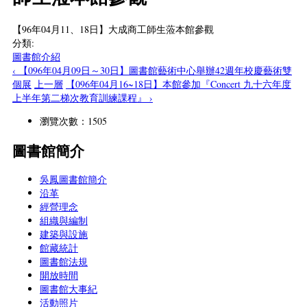
【96年04月11、18日】大成商工師生蒞本館參觀
分類:
圖書館介紹
‹ 【096年04月09日～30日】圖書館藝術中心舉辦42週年校慶藝術雙
個展
上一層
【096年04月16~18日】本館參加『Concert 九十六年度
上半年第二梯次教育訓練課程』 ›
瀏覽次數：1505
圖書館簡介
吳鳳圖書館簡介
沿革
經營理念
組織與編制
建築與設施
館藏統計
圖書館法規
開放時間
圖書館大事紀
活動照片