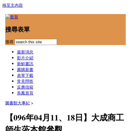
移至主內容
搜尋表單
搜尋
最新消息
影片介紹
新鮮書訊
薦購新書
表單下載
常見問答
反應信箱
吳鳳首頁
圖書館大事紀
>
【096年04月11、18日】大成商工
師生蒞本館參觀