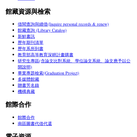
館藏資源與檢索
借閱查詢與續借(Inquire personal records & renew)
館藏查詢 (Library Catalog)
新鮮書訊
歷年期刊清單
歷年系所到書
教育部高等教育深耕計畫購書
研究生專區(含論文比對系統、學位論文系統、論文應予以公
開說明)
畢業專題檢索(Graduation Project)
多媒體館藏
贈書芳名錄
機構典藏
館際合作
館際合作
南區圖書代借代還
電子資源