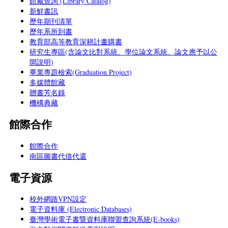
館藏查詢 (Library Catalog)
新鮮書訊
歷年期刊清單
歷年系所到書
教育部高等教育深耕計畫購書
研究生專區(含論文比對系統、學位論文系統、論文應予以公
開說明)
畢業專題檢索(Graduation Project)
多媒體館藏
贈書芳名錄
機構典藏
館際合作
館際合作
南區圖書代借代還
電子資源
校外網路VPN設定
電子資料庫 (Electronic Databases)
臺灣學術電子書暨資料庫聯盟查詢系統(E-books)