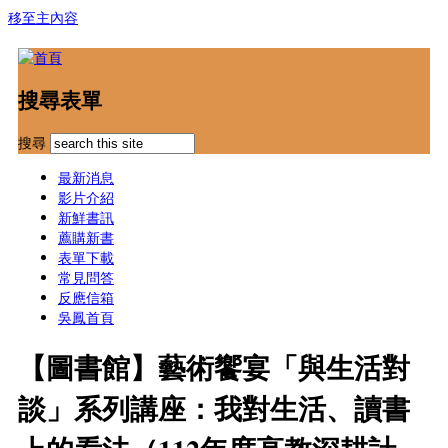
移至主內容
搜尋表單
搜尋
最新消息
影片介紹
新鮮書訊
薦購新書
表單下載
常見問答
反應信箱
吳鳳首頁
【圖書館】藝術饗宴「與生活對
談」系列講座：我對生活、讀書