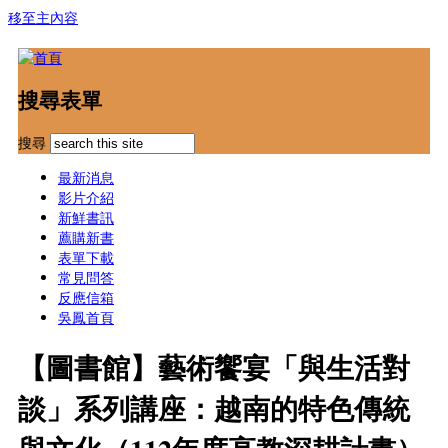
移至主內容
搜尋表單
搜尋
最新消息
影片介紹
新鮮書訊
薦購新書
表單下載
常見問答
反應信箱
吳鳳首頁
【圖書館】藝術饗宴「與生活對
談」系列講座：越南的特色傳統