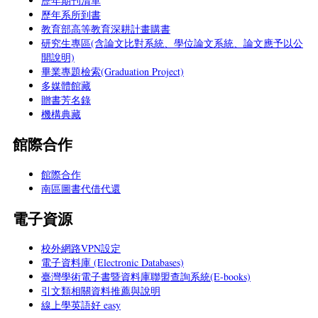
歷年期刊清單
歷年系所到書
教育部高等教育深耕計畫購書
研究生專區(含論文比對系統、學位論文系統、論文應予以公
開說明)
畢業專題檢索(Graduation Project)
多媒體館藏
贈書芳名錄
機構典藏
館際合作
館際合作
南區圖書代借代還
電子資源
校外網路VPN設定
電子資料庫 (Electronic Databases)
臺灣學術電子書暨資料庫聯盟查詢系統(E-books)
引文類相關資料推薦與說明
線上學英語好 easy