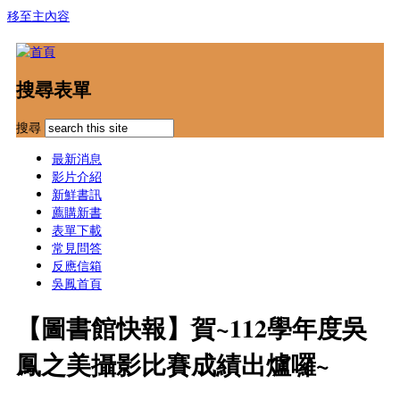
移至主內容
搜尋表單
搜尋
最新消息
影片介紹
新鮮書訊
薦購新書
表單下載
常見問答
反應信箱
吳鳳首頁
【圖書館快報】賀~112學年度吳
鳳之美攝影比賽成績出爐囉~