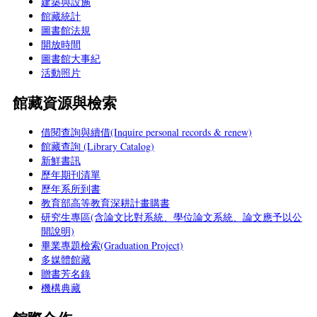
建築與設施
館藏統計
圖書館法規
開放時間
圖書館大事紀
活動照片
館藏資源與檢索
借閱查詢與續借(Inquire personal records & renew)
館藏查詢 (Library Catalog)
新鮮書訊
歷年期刊清單
歷年系所到書
教育部高等教育深耕計畫購書
研究生專區(含論文比對系統、學位論文系統、論文應予以公
開說明)
畢業專題檢索(Graduation Project)
多媒體館藏
贈書芳名錄
機構典藏