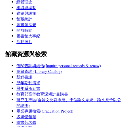
經營理念
組織與編制
建築與設施
館藏統計
圖書館法規
開放時間
圖書館大事紀
活動照片
館藏資源與檢索
借閱查詢與續借(Inquire personal records & renew)
館藏查詢 (Library Catalog)
新鮮書訊
歷年期刊清單
歷年系所到書
教育部高等教育深耕計畫購書
研究生專區(含論文比對系統、學位論文系統、論文應予以公
開說明)
畢業專題檢索(Graduation Project)
多媒體館藏
贈書芳名錄