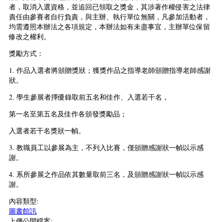
者，取消入選資格，並追回已領取之獎金，其涉著作權侵害之法律
責任由參賽者自行負責，與主辦、執行單位無關，凡參加活動者，
均需遵照本辦法之各項規定，本辦法如有未盡事宜，主辦單位保留
修改之權利。
獎勵方式：
1. 作品入選者將頒贈獎狀；獲獎作品之指導老師頒贈指導老師感謝
狀。
2. 學生參展者擇優錄取前五名和佳作、入選若干名，
第一名至第五名及佳作各頒發獎勵品；
入選者若干名獎狀一幀。
3. 教職員工以參展為主，不列入比賽，僅頒贈感謝狀一幀以示感
謝。
4. 系所參展之作品依其數量取前三名，及頒贈感謝狀一幀以示感
謝。
內容類型:
圖書館訊
上傳公開檔案: