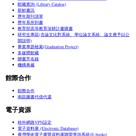
館藏查詢 (Library Catalog)
新鮮書訊
歷年期刊清單
歷年系所到書
教育部高等教育深耕計畫購書
研究生專區(含論文比對系統、學位論文系統、論文應予以公
開說明)
畢業專題檢索(Graduation Project)
多媒體館藏
贈書芳名錄
機構典藏
館際合作
館際合作
南區圖書代借代還
電子資源
校外網路VPN設定
電子資料庫 (Electronic Databases)
臺灣學術電子書暨資料庫聯盟查詢系統(E-books)