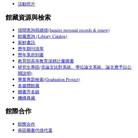
活動照片
館藏資源與檢索
借閱查詢與續借(Inquire personal records & renew)
館藏查詢 (Library Catalog)
新鮮書訊
歷年期刊清單
歷年系所到書
教育部高等教育深耕計畫購書
研究生專區(含論文比對系統、學位論文系統、論文應予以公
開說明)
畢業專題檢索(Graduation Project)
多媒體館藏
贈書芳名錄
機構典藏
館際合作
館際合作
南區圖書代借代還