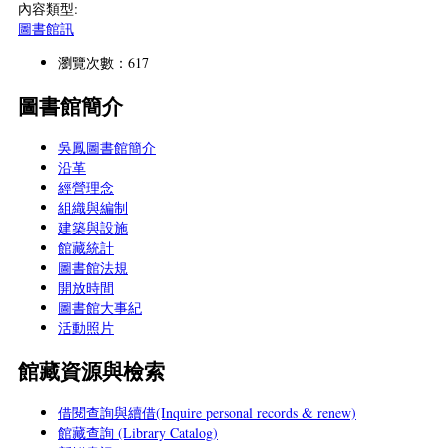
內容類型:
圖書館訊
瀏覽次數：617
圖書館簡介
吳鳳圖書館簡介
沿革
經營理念
組織與編制
建築與設施
館藏統計
圖書館法規
開放時間
圖書館大事紀
活動照片
館藏資源與檢索
借閱查詢與續借(Inquire personal records & renew)
館藏查詢 (Library Catalog)