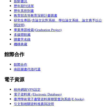
新鮮書訊
歷年期刊清單
歷年系所到書
教育部高等教育深耕計畫購書
研究生專區(含論文比對系統、學位論文系統、論文應予以公
開說明)
畢業專題檢索(Graduation Project)
多媒體館藏
贈書芳名錄
機構典藏
館際合作
館際合作
南區圖書代借代還
電子資源
校外網路VPN設定
電子資料庫 (Electronic Databases)
臺灣學術電子書暨資料庫聯盟查詢系統(E-books)
引文類相關資料推薦與說明