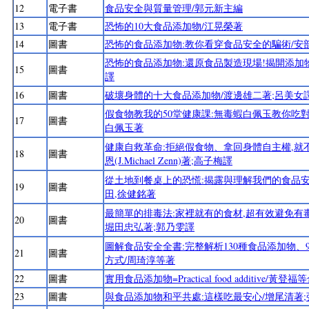
12
電子書
食品安全與質量管理/郭元新主編
13
電子書
恐怖的10大食品添加物/江晃榮著
14
圖書
恐怖的食品添加物:教你看穿食品安全的騙術/安
恐怖的食品添加物:還原食品製造現場!揭開添加物
15
圖書
譯
16
圖書
破壞身體的十大食品添加物/渡邊雄二著;呂美女
假食物教我的50堂健康課:無毒蝦白佩玉教你吃對
17
圖書
白佩玉著
健康自救革命:拒絕假食物、拿回身體自主權,就不
18
圖書
恩(J.Michael Zenn)著;高子梅譯
從土地到餐桌上的恐慌:揭露與理解我們的食品安
19
圖書
田,徐健銘著
最簡單的排毒法:家裡就有的食材,超有效避免有
20
圖書
堀田忠弘著;郭乃雯譯
圖解食品安全全書:完整解析130種食品添加物
21
圖書
方式/周琦淳等著
22
圖書
實用食品添加物=Practical food additive/黃登福
23
圖書
與食品添加物和平共處:這樣吃最安心/增尾清著;