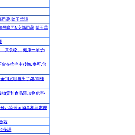
部司著;陳玉華譯
黑暗面!/安部司著;陳玉華
譯
「真食物」,健康一輩子/
會在病痛中後悔/麥可.詹
全到底哪裡出了錯/周桂
毒物質和食品添加物危害/
、9種污染殘留物真相與處理
等合著
張萍譯