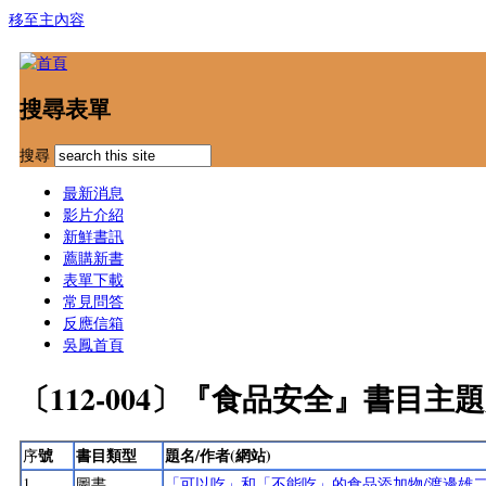
移至主內容
搜尋表單
搜尋
最新消息
影片介紹
新鮮書訊
薦購新書
表單下載
常見問答
反應信箱
吳鳳首頁
〔112-004〕『食品安全』書目主
號
書目類型
題名/作者(網站)
序
1
圖書
「可以吃」和「不能吃」的食品添加物/渡邊雄二