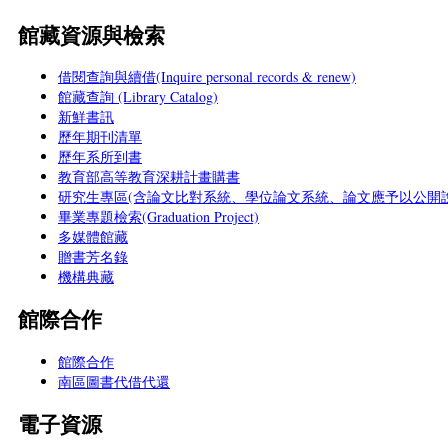
館藏資源與檢索
借閱查詢與續借(Inquire personal records & renew)
館藏查詢 (Library Catalog)
新鮮書訊
歷年期刊清單
歷年系所到書
教育部高等教育深耕計畫購書
研究生專區(含論文比對系統、學位論文系統、論文應予以公開說
畢業專題檢索(Graduation Project)
多媒體館藏
贈書芳名錄
機構典藏
館際合作
館際合作
南區圖書代借代還
電子資源