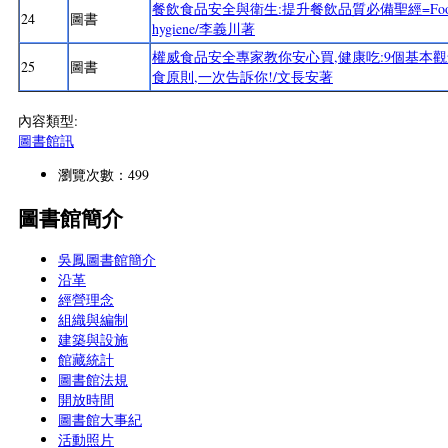
餐飲食品安全與衛生:提升餐飲品質必備聖經=Food & bev
24
圖書
hygiene/李義川著
權威食品安全專家教你安心買,健康吃:9個基本觀
25
圖書
食原則,一次告訴你!/文長安著
內容類型:
圖書館訊
瀏覽次數：499
圖書館簡介
吳鳳圖書館簡介
沿革
經營理念
組織與編制
建築與設施
館藏統計
圖書館法規
開放時間
圖書館大事紀
活動照片