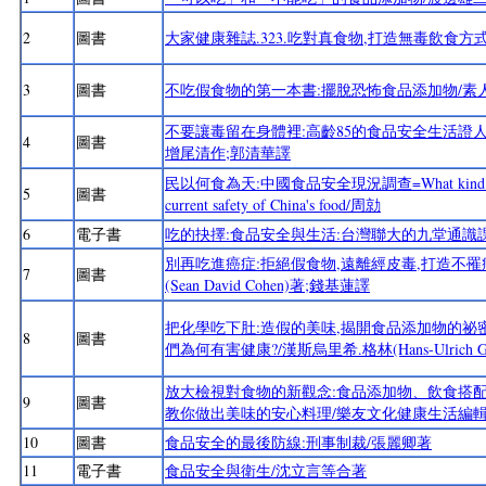
2
圖書
大家健康雜誌.323.吃對真食物,打造無毒飲食方
3
圖書
不吃假食物的第一本書:擺脫恐怖食品添加物/素
不要讓毒留在身體裡:高齡85的食品安全生活證
4
圖書
增尾清作;郭清華譯
民以何食為天:中國食品安全現況調查=What kind of god 
5
圖書
current safety of China's food/周勍
6
電子書
吃的抉擇:食品安全與生活:台灣聯大的九堂通識
別再吃進癌症:拒絕假食物,遠離經皮毒,打造不罹
7
圖書
(Sean David Cohen)著;錢基蓮譯
把化學吃下肚:造假的美味,揭開食品添加物的祕
8
圖書
們為何有害健康?/漢斯烏里希.格林(Hans-Ulrich 
放大檢視對食物的新觀念:食品添加物、飲食搭配
9
圖書
教你做出美味的安心料理/樂友文化健康生活編
10
圖書
食品安全的最後防線:刑事制裁/張麗卿著
11
電子書
食品安全與衛生/沈立言等合著