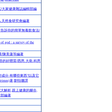
式/大家健康雜誌編輯部編
人天然食研究會編著
人告訴你的簡單無毒飲食法/
: a survey of the
課/陳美蓮等編著
癌的好體質/西恩.大衛.科恩
密成分:有哪些東西?以及它
Grimm)著;劉怡珊譯
大解析,跟上健康的腳步,
輯部編著