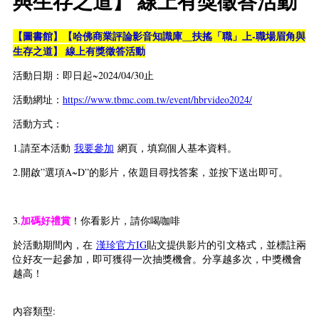
與生存之道】 線上有獎徵答活動
【圖書館】【哈佛商業評論影音知識庫__扶搖「職」上-職場眉角與
生存之道】 線上有獎徵答活動
活動日期：即日起~2024/04/30止
活動網址：
https://www.tbmc.com.tw/event/hbrvideo2024/
活動方式：
1.請至本活動
我要參加
網頁，填寫個人基本資料。
2.開啟”選項A~D”的影片，依題目尋找答案，並按下送出即可。
加碼好禮賞
3.
！你看影片，請你喝咖啡
於活動期間內，在
漢珍官方IG
貼文提供影片的引文格式，並標註兩
位好友一起參加，即可獲得一次抽獎機會。分享越多次，中獎機會
越高！
內容類型: