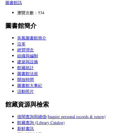
圖書館訊
瀏覽次數：534
圖書館簡介
吳鳳圖書館簡介
沿革
經營理念
組織與編制
建築與設施
館藏統計
圖書館法規
開放時間
圖書館大事紀
活動照片
館藏資源與檢索
借閱查詢與續借(Inquire personal records & renew)
館藏查詢 (Library Catalog)
新鮮書訊