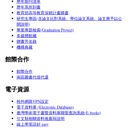
歷年期刊清單
歷年系所到書
教育部高等教育深耕計畫購書
研究生專區(含論文比對系統、學位論文系統、論文應予以公
開說明)
畢業專題檢索(Graduation Project)
多媒體館藏
贈書芳名錄
機構典藏
館際合作
館際合作
南區圖書代借代還
電子資源
校外網路VPN設定
電子資料庫 (Electronic Databases)
臺灣學術電子書暨資料庫聯盟查詢系統(E-books)
引文類相關資料推薦與說明
線上學英語好 easy