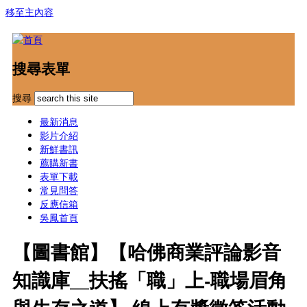
移至主內容
搜尋表單
搜尋
最新消息
影片介紹
新鮮書訊
薦購新書
表單下載
常見問答
反應信箱
吳鳳首頁
【圖書館】【哈佛商業評論影音
知識庫__扶搖「職」上-職場眉角