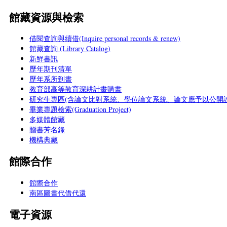
館藏資源與檢索
借閱查詢與續借(Inquire personal records & renew)
館藏查詢 (Library Catalog)
新鮮書訊
歷年期刊清單
歷年系所到書
教育部高等教育深耕計畫購書
研究生專區(含論文比對系統、學位論文系統、論文應予以公開說
畢業專題檢索(Graduation Project)
多媒體館藏
贈書芳名錄
機構典藏
館際合作
館際合作
南區圖書代借代還
電子資源