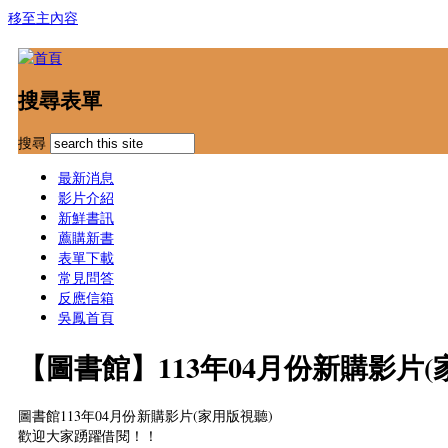
移至主內容
搜尋表單
搜尋
最新消息
影片介紹
新鮮書訊
薦購新書
表單下載
常見問答
反應信箱
吳鳳首頁
【圖書館】113年04月份新購影片(
圖書館113年04月份新購影片(家用版視聽)
歡迎大家踴躍借閱！！