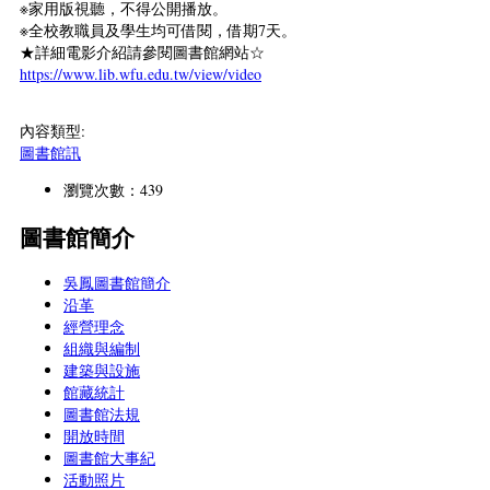
※家用版視聽，不得公開播放。
※全校教職員及學生均可借閱，借期7天。
★詳細電影介紹請參閱圖書館網站☆
https://www.lib.wfu.edu.tw/view/video
內容類型:
圖書館訊
瀏覽次數：439
圖書館簡介
吳鳳圖書館簡介
沿革
經營理念
組織與編制
建築與設施
館藏統計
圖書館法規
開放時間
圖書館大事紀
活動照片