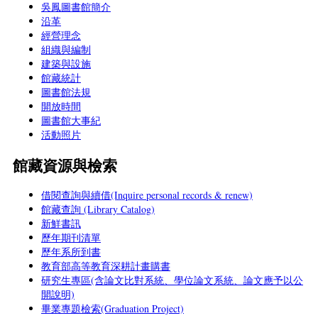
吳鳳圖書館簡介
沿革
經營理念
組織與編制
建築與設施
館藏統計
圖書館法規
開放時間
圖書館大事紀
活動照片
館藏資源與檢索
借閱查詢與續借(Inquire personal records & renew)
館藏查詢 (Library Catalog)
新鮮書訊
歷年期刊清單
歷年系所到書
教育部高等教育深耕計畫購書
研究生專區(含論文比對系統、學位論文系統、論文應予以公
開說明)
畢業專題檢索(Graduation Project)