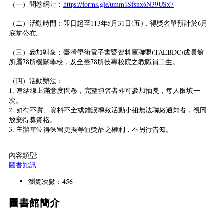
（一）問卷網址：
https://forms.gle/umm1Sfsnx6N39USx7
（二）活動時間：即日起至113年5月31日(五)，得獎名單預計於6月
底前公布。
（三）參加對象：臺灣學術電子書暨資料庫聯盟(TAEBDC)成員館
所屬78所機關學校，及全臺78所技專校院之教職員工生。
（四）活動辦法：
1. 連結線上滿意度問卷，完整填答者即可參加抽獎，每人限填一
次。
2. 如有不實、資料不全或錯誤導致活動小組無法聯絡通知者，視同
放棄得獎資格。
3. 主辦單位得保留更換等值獎品之權利，不另行告知。
內容類型:
圖書館訊
瀏覽次數：456
圖書館簡介