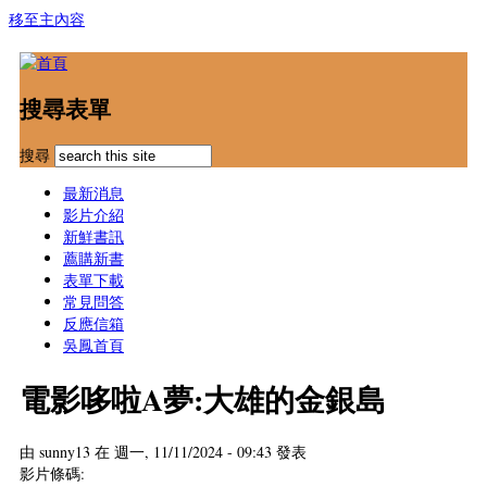
移至主內容
搜尋表單
搜尋
最新消息
影片介紹
新鮮書訊
薦購新書
表單下載
常見問答
反應信箱
吳鳳首頁
電影哆啦A夢:大雄的金銀島
由
sunny13
在 週一, 11/11/2024 - 09:43 發表
影片條碼: