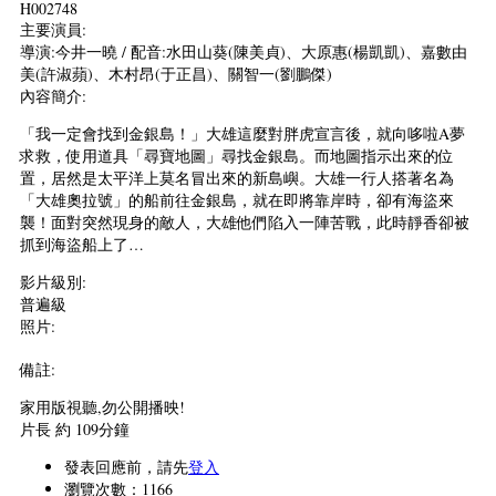
H002748
主要演員:
導演:今井一曉 / 配音:水田山葵(陳美貞)、大原惠(楊凱凱)、嘉數由
美(許淑蘋)、木村昂(于正昌)、關智一(劉鵬傑)
內容簡介:
「我一定會找到金銀島！」大雄這麼對胖虎宣言後，就向哆啦A夢
求救，使用道具「尋寶地圖」尋找金銀島。而地圖指示出來的位
置，居然是太平洋上莫名冒出來的新島嶼。大雄一行人搭著名為
「大雄奧拉號」的船前往金銀島，就在即將靠岸時，卻有海盜來
襲！面對突然現身的敵人，大雄他們陷入一陣苦戰，此時靜香卻被
抓到海盜船上了…
影片級別:
普遍級
照片:
備註:
家用版視聽,勿公開播映!
片長 約 109分鐘
發表回應前，請先
登入
瀏覽次數：1166