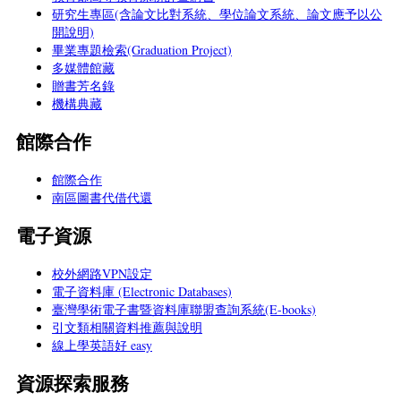
研究生專區(含論文比對系統、學位論文系統、論文應予以公
開說明)
畢業專題檢索(Graduation Project)
多媒體館藏
贈書芳名錄
機構典藏
館際合作
館際合作
南區圖書代借代還
電子資源
校外網路VPN設定
電子資料庫 (Electronic Databases)
臺灣學術電子書暨資料庫聯盟查詢系統(E-books)
引文類相關資料推薦與說明
線上學英語好 easy
資源探索服務