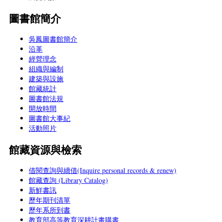
圖書館簡介
吳鳳圖書館簡介
沿革
經營理念
組織與編制
建築與設施
館藏統計
圖書館法規
開放時間
圖書館大事紀
活動照片
館藏資源與檢索
借閱查詢與續借(Inquire personal records & renew)
館藏查詢 (Library Catalog)
新鮮書訊
歷年期刊清單
歷年系所到書
教育部高等教育深耕計畫購書