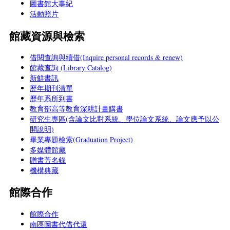
圖書館大事紀
活動照片
館藏資源與檢索
借閱查詢與續借(Inquire personal records & renew)
館藏查詢 (Library Catalog)
新鮮書訊
歷年期刊清單
歷年系所到書
教育部高等教育深耕計畫購書
研究生專區(含論文比對系統、學位論文系統、論文應予以公
開說明)
畢業專題檢索(Graduation Project)
多媒體館藏
贈書芳名錄
機構典藏
館際合作
館際合作
南區圖書代借代還