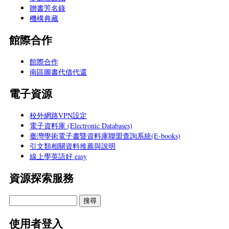
贈書芳名錄
機構典藏
館際合作
館際合作
南區圖書代借代還
電子資源
校外網路VPN設定
電子資料庫 (Electronic Databases)
臺灣學術電子書暨資料庫聯盟查詢系統(E-books)
引文類相關資料推薦與說明
線上學英語好 easy
資源探索服務
使用者登入