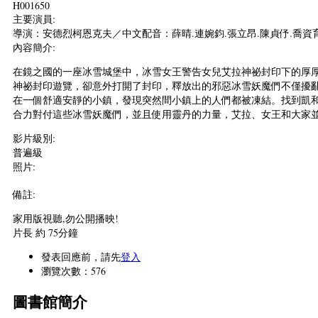
H001650
主要演員:
導演：安德烈柯恩克夫／中文配音：薛晴.連婉鈞.張立昂.陳貞伃.喬資
內容簡介:
在鏡之國的一座冰雪城堡中，冰雪女王警告女兒艾拉神祕封印下的厚
神祕封印遊覽，卻意外打開了封印，釋放出的邪惡冰雪妖魔們不僅擾
在一個舒適安靜的小鎮，發現突然間小鎮上的人們都被凍結。找到凱
合力對付這些冰雪妖魔們，並且使用靈丹的力量，艾拉、女王和大家
影片級別:
普遍級
照片:
備註:
家用版視聽,勿公開播映!
片長 約 75分鐘
發表回應前，請先
登入
瀏覽次數：576
圖書館簡介