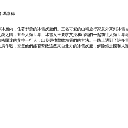
育.馮嘉德
厚冰層內，住著邪惡的冰雪妖魔們。三名可愛的山精旅行家意外來到冰雪
亂鏡之國，甚至人類世界。冰雪女王要求艾拉和山精們一起前往人類世界
和格爾達的艾拉一行人，出發尋找擊敗精靈們的方法。一路上遇到了許多
並肩作戰，究竟他們能否擊敗這些來自北方的冰雪妖魔，解除鏡之國和人