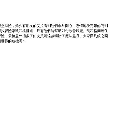
城堡探險，鮮少有朋友的艾拉看到他們非常開心，忘情地決定帶他們到
尋找冒險家凱和格爾達，只有他們能幫助對付冰雪妖魔。凱和格爾達住
冒險，最後意外拯救了仙女艾麗達後獲贈了魔法靈丹。大家回到鏡之國
類世界的危機呢？