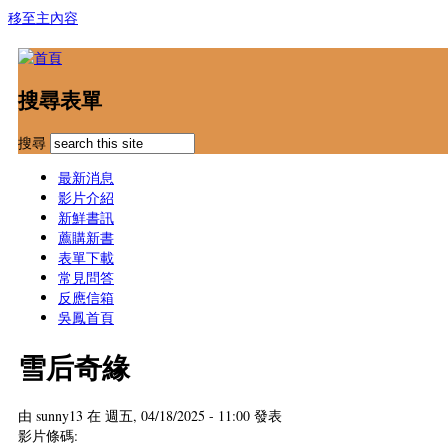
移至主內容
搜尋表單
搜尋
最新消息
影片介紹
新鮮書訊
薦購新書
表單下載
常見問答
反應信箱
吳鳳首頁
雪后奇緣
由
sunny13
在 週五, 04/18/2025 - 11:00 發表
影片條碼: