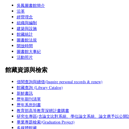
吳鳳圖書館簡介
沿革
經營理念
組織與編制
建築與設施
館藏統計
圖書館法規
開放時間
圖書館大事紀
活動照片
館藏資源與檢索
借閱查詢與續借(Inquire personal records & renew)
館藏查詢 (Library Catalog)
新鮮書訊
歷年期刊清單
歷年系所到書
教育部高等教育深耕計畫購書
研究生專區(含論文比對系統、學位論文系統、論文應予以公開說
畢業專題檢索(Graduation Project)
多媒體館藏