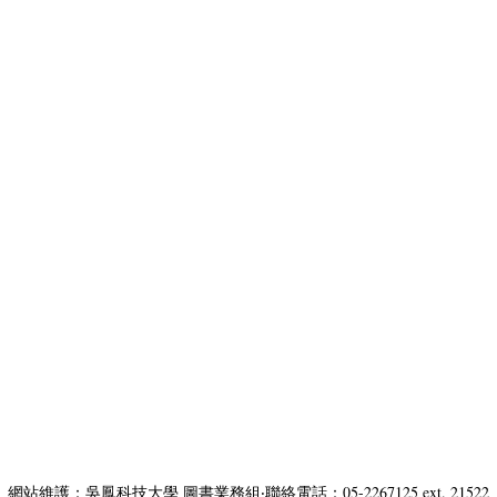
網站維護：吳鳳科技大學 圖書業務組‧聯絡電話：05-2267125 ext. 21522