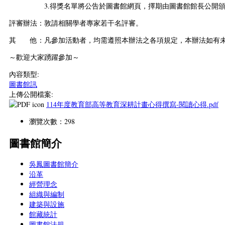
3.得獎名單將公告於圖書館網頁，擇期由圖書館館長公開頒
評審辦法：敦請相關學者專家若干名評審。
其 他：凡參加活動者，均需遵照本辦法之各項規定，本辦法如有未
～歡迎大家踴躍參加～
內容類型:
圖書館訊
上傳公開檔案:
114年度教育部高等教育深耕計畫心得撰寫-閱讀心得.pdf
瀏覽次數：298
圖書館簡介
吳鳳圖書館簡介
沿革
經營理念
組織與編制
建築與設施
館藏統計
圖書館法規