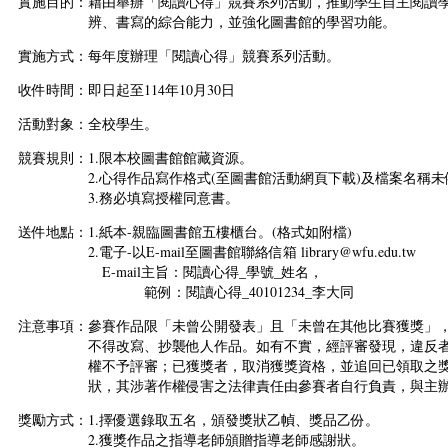
實施目的：藉由舉辦「閱讀心得」競賽系列活動，推動學生自主閱讀
辨、書寫的綜合能力，並強化圖書館的學習功能。
實施方式：每年度辦理「閱讀心得」競賽系列活動。
收件時間：即日起至114年10月30日
活動對象：全校學生。
競賽規則：1.限本校圖書館館藏資源。
2.心得作品寫作格式(至圖書館活動網頁下載)及檔案名稱未
3.務必填寫授權同意書。
送件地點：1.紙本-親臨圖書館五樓櫃台。(格式如附檔)
2.電子-以E-mail至圖書館聯絡信箱 library@wfu.edu.tw
E-mail主旨：閱讀心得_學號_姓名，
範例：閱讀心得_40101234_李大同
注意事項：參賽作品限「未曾公開發表」且「未曾在其他比賽獲獎」
不得改寫、抄襲他人作品。如有不實，經評審發現，違反者
權不予評審；已獲獎者，取消獲獎資格，並追回已領取之獎
狀，其涉著作權侵害之法律責任由參賽者自行負責，與主辦
獎勵方式：1.擇優選錄取五名，頒發獎狀乙幀、獎品乙份。
2.獲獎作品之指導老師頒贈指導老師感謝狀。