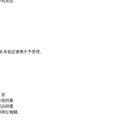
學習及思
依本規定者將不予受理。
，並
視同棄
品與獎
單位無關。