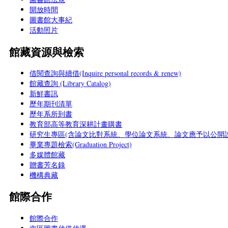
開放時間
圖書館大事紀
活動照片
館藏資源與檢索
借閱查詢與續借(Inquire personal records & renew)
館藏查詢 (Library Catalog)
新鮮書訊
歷年期刊清單
歷年系所到書
教育部高等教育深耕計畫購書
研究生專區(含論文比對系統、學位論文系統、論文應予以公開說
畢業專題檢索(Graduation Project)
多媒體館藏
贈書芳名錄
機構典藏
館際合作
館際合作