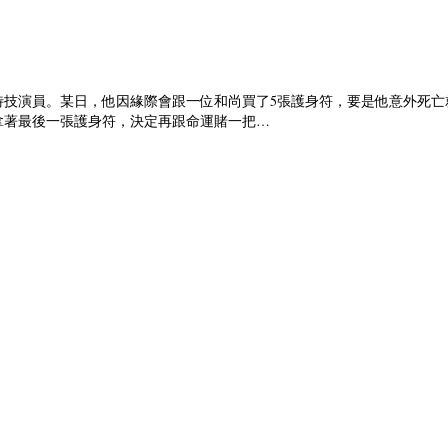
特技演員。某日，他因緣際會跟一位和尚買了5張護身符，要是他意外死
拿著最後一張護身符，決定再跟命運賭一把…