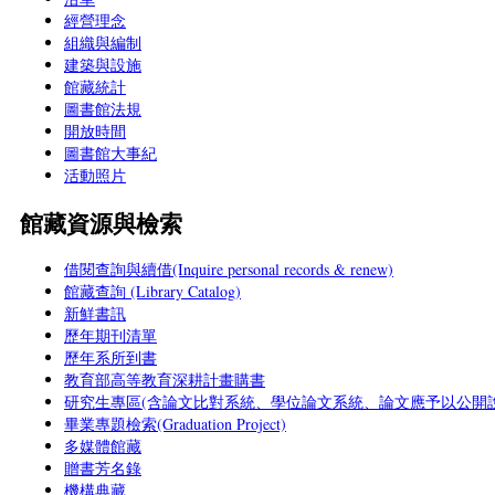
經營理念
組織與編制
建築與設施
館藏統計
圖書館法規
開放時間
圖書館大事紀
活動照片
館藏資源與檢索
借閱查詢與續借(Inquire personal records & renew)
館藏查詢 (Library Catalog)
新鮮書訊
歷年期刊清單
歷年系所到書
教育部高等教育深耕計畫購書
研究生專區(含論文比對系統、學位論文系統、論文應予以公開說
畢業專題檢索(Graduation Project)
多媒體館藏
贈書芳名錄
機構典藏