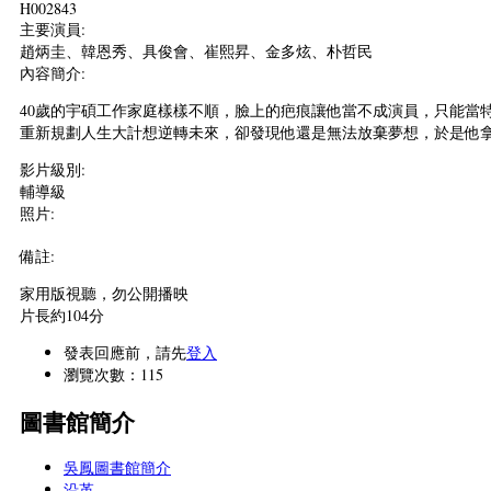
H002843
主要演員:
趙炳圭、韓恩秀、具俊會、崔熙昇、金多炫、朴哲民
內容簡介:
40歲的宇碩工作家庭樣樣不順，臉上的疤痕讓他當不成演員，只能當
重新規劃人生大計想逆轉未來，卻發現他還是無法放棄夢想，於是他
影片級別:
輔導級
照片:
備註:
家用版視聽，勿公開播映
片長約104分
發表回應前，請先
登入
瀏覽次數：115
圖書館簡介
吳鳳圖書館簡介
沿革