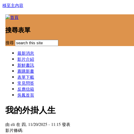
移至主內容
搜尋表單
搜尋
最新消息
影片介紹
新鮮書訊
薦購新書
表單下載
常見問答
反應信箱
吳鳳首頁
我的外掛人生
由
eli
在 四, 11/20/2025 - 11:15 發表
影片條碼: