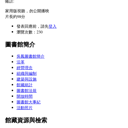
備註:
家用版視聽，勿公開播映
片長約98分
發表回應前，請先
登入
瀏覽次數：230
圖書館簡介
吳鳳圖書館簡介
沿革
經營理念
組織與編制
建築與設施
館藏統計
圖書館法規
開放時間
圖書館大事紀
活動照片
館藏資源與檢索