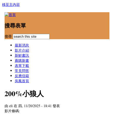
移至主內容
搜尋表單
搜尋
最新消息
影片介紹
新鮮書訊
薦購新書
表單下載
常見問答
反應信箱
吳鳳首頁
200%小狼人
由
eli
在 四, 11/20/2025 - 18:41 發表
影片條碼: