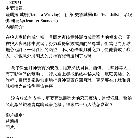
H002921
主要演員:
薩瑪拉·威明(Samara Weaving)、伊萊·史雲戴爾(Ilai Swindells)、珍妮
佛·珊德絲(Jennifer Saunders)
內容簡介:
在狼人家族的成年禮—月圓之夜時意外變身成貴賓犬的福來弟，正
在狼人夜巡隊中實習，努力獲得家族成員們的尊重。但當他向月球
無心地許下一個任性的願望，不小心借助月神之力，使他變成了狼
人，卻也意外將調皮的月神寶寶傳送到了地球！
為了保全月神寶寶的安危，福來弟找貝貝、西傅、ㄟ辣姊等人，
有了夥伴們的幫助，一行人踏上尋找狼族神秘人物「瘋狂美絲」的
旅程，目標是毫髮無傷地把月神寶寶送回月球，更需要在地球和月
球相撞之前恢復宇宙秩序！
沒有狼族的支持，更要面臨最強大的邪惡魔法，這場混亂、驚險
又刺激的旅程處處暗藏著危機，福來弟一行人該怎麼辦？
影片級別:
普遍級
照片: