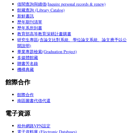
借閱查詢與續借(Inquire personal records & renew)
館藏查詢 (Library Catalog)
新鮮書訊
歷年期刊清單
歷年系所到書
教育部高等教育深耕計畫購書
研究生專區(含論文比對系統、學位論文系統、論文應予以公
開說明)
畢業專題檢索(Graduation Project)
多媒體館藏
贈書芳名錄
機構典藏
館際合作
館際合作
南區圖書代借代還
電子資源
校外網路VPN設定
電子資料庫 (Electronic Databases)