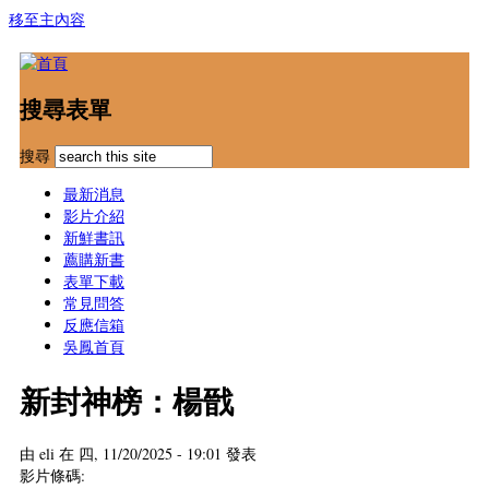
移至主內容
搜尋表單
搜尋
最新消息
影片介紹
新鮮書訊
薦購新書
表單下載
常見問答
反應信箱
吳鳳首頁
新封神榜：楊戩
由
eli
在 四, 11/20/2025 - 19:01 發表
影片條碼: