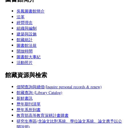
吳鳳圖書館簡介
沿革
經營理念
組織與編制
建築與設施
館藏統計
圖書館法規
開放時間
圖書館大事紀
活動照片
館藏資源與檢索
借閱查詢與續借(Inquire personal records & renew)
館藏查詢 (Library Catalog)
新鮮書訊
歷年期刊清單
歷年系所到書
教育部高等教育深耕計畫購書
研究生專區(含論文比對系統、學位論文系統、論文應予以公
開說明)