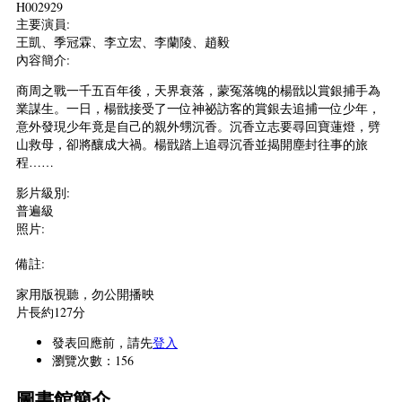
H002929
主要演員:
王凱、季冠霖、李立宏、李蘭陵、趙毅
內容簡介:
商周之戰一千五百年後，天界衰落，蒙冤落魄的楊戩以賞銀捕手為
業謀生。一日，楊戩接受了一位神祕訪客的賞銀去追捕一位少年，
意外發現少年竟是自己的親外甥沉香。沉香立志要尋回寶蓮燈，劈
山救母，卻將釀成大禍。楊戩踏上追尋沉香並揭開塵封往事的旅
程……
影片級別:
普遍級
照片:
備註:
家用版視聽，勿公開播映
片長約127分
發表回應前，請先
登入
瀏覽次數：156
圖書館簡介