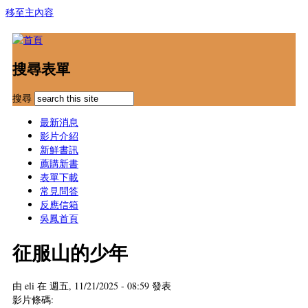
移至主內容
搜尋表單
搜尋
最新消息
影片介紹
新鮮書訊
薦購新書
表單下載
常見問答
反應信箱
吳鳳首頁
征服山的少年
由
eli
在 週五, 11/21/2025 - 08:59 發表
影片條碼: