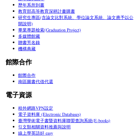
歷年系所到書
教育部高等教育深耕計畫購書
研究生專區(含論文比對系統、學位論文系統、論文應予以公
開說明)
畢業專題檢索(Graduation Project)
多媒體館藏
贈書芳名錄
機構典藏
館際合作
館際合作
南區圖書代借代還
電子資源
校外網路VPN設定
電子資料庫 (Electronic Databases)
臺灣學術電子書暨資料庫聯盟查詢系統(E-books)
引文類相關資料推薦與說明
線上學英語好 easy