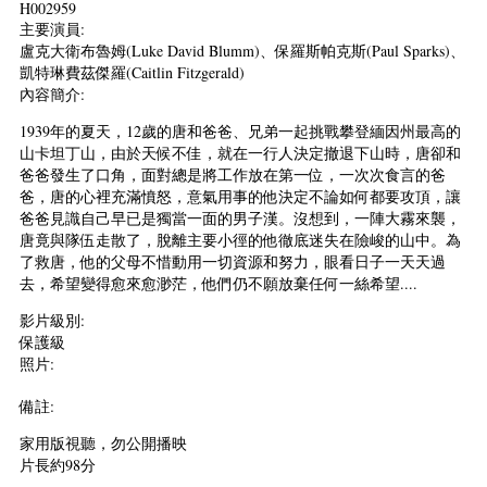
H002959
主要演員:
盧克大衛布魯姆(Luke David Blumm)、保羅斯帕克斯(Paul Sparks)、
凱特琳費茲傑羅(Caitlin Fitzgerald)
內容簡介:
1939年的夏天，12歲的唐和爸爸、兄弟一起挑戰攀登緬因州最高的
山卡坦丁山，由於天候不佳，就在一行人決定撤退下山時，唐卻和
爸爸發生了口角，面對總是將工作放在第一位，一次次食言的爸
爸，唐的心裡充滿憤怒，意氣用事的他決定不論如何都要攻頂，讓
爸爸見識自己早已是獨當一面的男子漢。沒想到，一陣大霧來襲，
唐竟與隊伍走散了，脫離主要小徑的他徹底迷失在險峻的山中。為
了救唐，他的父母不惜動用一切資源和努力，眼看日子一天天過
去，希望變得愈來愈渺茫，他們仍不願放棄任何一絲希望....
影片級別:
保護級
照片:
備註:
家用版視聽，勿公開播映
片長約98分