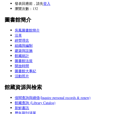
發表回應前，請先
登入
瀏覽次數：132
圖書館簡介
吳鳳圖書館簡介
沿革
經營理念
組織與編制
建築與設施
館藏統計
圖書館法規
開放時間
圖書館大事紀
活動照片
館藏資源與檢索
借閱查詢與續借(Inquire personal records & renew)
館藏查詢 (Library Catalog)
新鮮書訊
歷年期刊清單