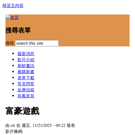
移至主內容
搜尋表單
搜尋
最新消息
影片介紹
新鮮書訊
薦購新書
表單下載
常見問答
反應信箱
吳鳳首頁
富豪遊戲
由
eli
在 週五, 11/21/2025 - 09:22 發表
影片條碼: