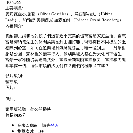
H002966
主要演員:
奧莉薇亞‧戈施勒（Olivia Goschler）、烏西娜·拉迪（Ushina
Lardi）、約翰娜·奧爾西尼·羅森伯格（Johanna Orsini-Rosenberg）
內容簡介:
梅納德夫婦和他的孩子們過著近乎完美的億萬富翁家庭生活。百萬
富翁梅納德先生的休閒娛樂是到山裡打獵，琳瑯滿目不同機型的獵
槍陳列於室，如同在遊樂場射氣球贏獎品，唯一差別是——射擊對
象是公園、森林裡的無辜行人。偷竊與殺人都在光天化日下發生，
富豪一家卻能從容逍遙法外。掌握金錢就能掌握權力，掌握權力隨
即掌握一切。這個市鎮的法度何在？他們的極限又在哪？
影片級別:
輔導級
照片:
備註:
家用版視聽，勿公開播映
片長約86分
發表回應前，請先
登入
瀏覽次數：199