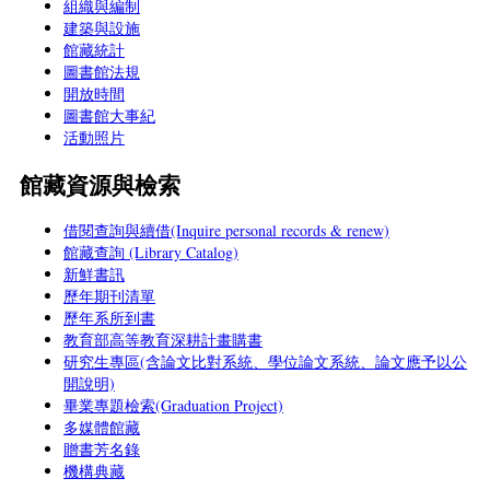
組織與編制
建築與設施
館藏統計
圖書館法規
開放時間
圖書館大事紀
活動照片
館藏資源與檢索
借閱查詢與續借(Inquire personal records & renew)
館藏查詢 (Library Catalog)
新鮮書訊
歷年期刊清單
歷年系所到書
教育部高等教育深耕計畫購書
研究生專區(含論文比對系統、學位論文系統、論文應予以公
開說明)
畢業專題檢索(Graduation Project)
多媒體館藏
贈書芳名錄
機構典藏