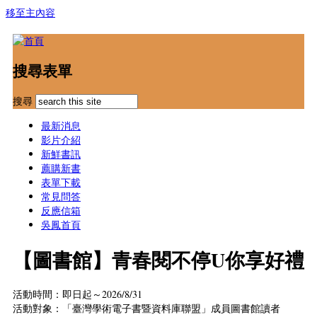
移至主內容
搜尋表單
搜尋
最新消息
影片介紹
新鮮書訊
薦購新書
表單下載
常見問答
反應信箱
吳鳳首頁
【圖書館】青春閱不停U你享好禮
活動時間：即日起～2026/8/31
活動對象：「臺灣學術電子書暨資料庫聯盟」成員圖書館讀者