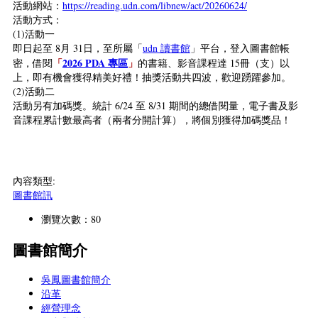
活動網站：
https://reading.udn.com/libnew/act/20260624/
活動方式：
(1)活動一
即日起至 8月 31日，至所屬「
udn 讀書館
」平台，登入圖書館帳
「
2026 PDA 專區
」
密，借閱
的書籍、影音課程達 15冊（支）以
上，即有機會獲得精美好禮！抽獎活動共四波，歡迎踴躍參加。
(2)活動二
活動另有加碼獎。統計 6/24 至 8/31 期間的總借閱量，電子書及影
音課程累計數最高者（兩者分開計算），將個別獲得加碼獎品！
內容類型:
圖書館訊
瀏覽次數：80
圖書館簡介
吳鳳圖書館簡介
沿革
經營理念