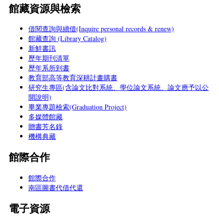
館藏資源與檢索
借閱查詢與續借(Inquire personal records & renew)
館藏查詢 (Library Catalog)
新鮮書訊
歷年期刊清單
歷年系所到書
教育部高等教育深耕計畫購書
研究生專區(含論文比對系統、學位論文系統、論文應予以公
開說明)
畢業專題檢索(Graduation Project)
多媒體館藏
贈書芳名錄
機構典藏
館際合作
館際合作
南區圖書代借代還
電子資源