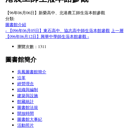
【96年06月06日】新榮高中、北港農工師生蒞本館參觀
分類:
圖書館介紹
‹ 【096年06月05日】東石高中、協志高中師生蒞本館參觀
上一層
【096年06月12日】興華中學師生蒞本館參觀 ›
瀏覽次數：1311
圖書館簡介
吳鳳圖書館簡介
沿革
經營理念
組織與編制
建築與設施
館藏統計
圖書館法規
開放時間
圖書館大事紀
活動照片