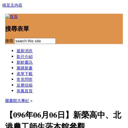
移至主內容
搜尋表單
搜尋
最新消息
影片介紹
新鮮書訊
薦購新書
表單下載
常見問答
反應信箱
吳鳳首頁
圖書館大事紀
>
【096年06月06日】新榮高中、北
港農工師生蒞本館參觀