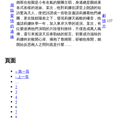
姆斯在校園是小有名氣的樂團主唱，身邊總是圍繞著
瀕
各式各樣的迷妹。某次，他對莉娜在課堂上朗讀的短
臨
詩驚為天人，便把詩譜成一首歌並邀請莉娜看他們練
愛
劇
團，更在陰錯陽差之下，發現莉娜天籟般的嗓音，他
情
情
137
邀請莉娜休學一年，加入東岸大學的巡演。某次，有
的
片
位樂迷將他們演唱的片段發到推特，不僅造成萬人瘋
邊
傳，還引來搖滾天后泰勒絲的留言。初嘗成功滋味的
緣
莉娜終於敞開心扉、擁抱了詹姆斯，卻被他推開，她
開始反思兩人之間到底是什麼……
頁面
« 第一頁
‹ 上一頁
…
2
3
4
5
6
7
8