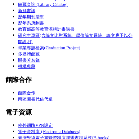
館藏查詢 (Library Catalog)
新鮮書訊
歷年期刊清單
歷年系所到書
教育部高等教育深耕計畫購書
研究生專區(含論文比對系統、學位論文系統、論文應予以公
開說明)
畢業專題檢索(Graduation Project)
多媒體館藏
贈書芳名錄
機構典藏
館際合作
館際合作
南區圖書代借代還
電子資源
校外網路VPN設定
電子資料庫 (Electronic Databases)
臺灣學術電子書暨資料庫聯盟查詢系統(E-books)