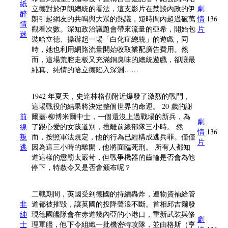
紙
立德對於伊朗總統的看法，這支影片在禁談內政的伊
劇
醉
朗引起網友的共鳴與大眾的熱議，短時間內超過破萬
情
136
情
觀看次數。深知政治議題會帶來流量的亞希，開始包
片
迷
裝哈立德、操辦起一場「白化症總統」的遊戲，同
時，她也利用網路流量開始收取業配廣告費用。然
而，這場荒腔走板又充滿銅臭味的總統遊戲，卻讓最
純真、純情的哈立德陷入深淵……
1942 年夏天，史達林格勒附近爆發了激烈的戰鬥，
這場戰役的結果將決定整個世界的命運。 20 歲的謝
前
爾蓋·柳博米爾中士，一個還沒上過戰場的新兵，為
劇
線
了跟心爱的女孩道別，擅離前線部隊三小時。 然
情
136
叛
而，按照軍法規定，他的行為已經構成逃兵罪。僅僅
片
逃
因為這三小時的離開，他將面臨死刑。 所有人都知
道這樣的懲罰太嚴苛，但戰爭機器的齒輪是否會為他
停下，特赦令又是否會颁布呢？
二戰期間，英國受到德國的持續轟炸，連物資補給管
非
道都被摧毀，讓英國的投降聲浪不斷。首相邱吉爾發
紳
現德國艦隊會在赤道幾內亞的小港口，重新武裝與修
劇
士
理軍艦，他下令組織一批機密特攻隊，並由格斯（亨