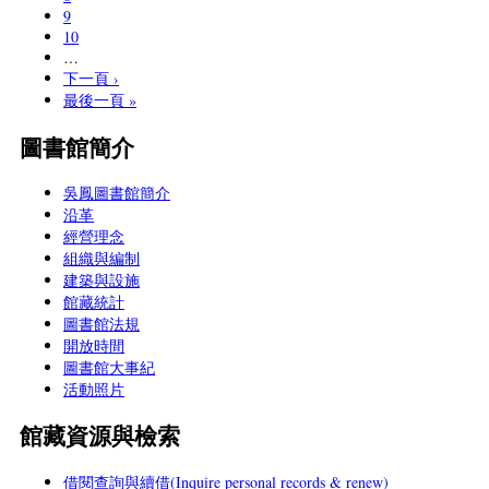
9
10
…
下一頁 ›
最後一頁 »
圖書館簡介
吳鳳圖書館簡介
沿革
經營理念
組織與編制
建築與設施
館藏統計
圖書館法規
開放時間
圖書館大事紀
活動照片
館藏資源與檢索
借閱查詢與續借(Inquire personal records & renew)