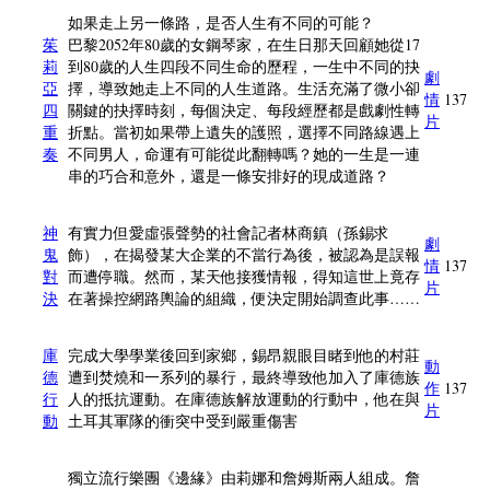
如果走上另一條路，是否人生有不同的可能？
茱
巴黎2052年80歲的女鋼琴家，在生日那天回顧她從17
莉
到80歲的人生四段不同生命的歷程，一生中不同的抉
劇
亞
擇，導致她走上不同的人生道路。生活充滿了微小卻
情
137
四
關鍵的抉擇時刻，每個決定、每段經歷都是戲劇性轉
片
重
折點。當初如果帶上遺失的護照，選擇不同路線遇上
奏
不同男人，命運有可能從此翻轉嗎？她的一生是一連
串的巧合和意外，還是一條安排好的現成道路？
神
有實力但愛虛張聲勢的社會記者林商鎮（孫錫求
劇
鬼
飾），在揭發某大企業的不當行為後，被認為是誤報
情
137
對
而遭停職。然而，某天他接獲情報，得知這世上竟存
片
決
在著操控網路輿論的組織，便決定開始調查此事……
庫
完成大學學業後回到家鄉，錫昂親眼目睹到他的村莊
動
德
遭到焚燒和一系列的暴行，最終導致他加入了庫德族
作
137
行
人的抵抗運動。在庫德族解放運動的行動中，他在與
片
動
土耳其軍隊的衝突中受到嚴重傷害
獨立流行樂團《邊緣》由莉娜和詹姆斯兩人組成。詹