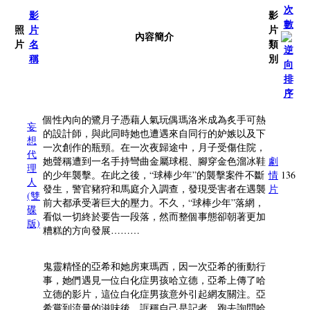
次
影
影
數
照
片
片
內容簡介
片
名
類
稱
別
個性內向的鷺月子憑藉人氣玩偶瑪洛米成為炙手可熱
妄
的設計師，與此同時她也遭遇來自同行的妒嫉以及下
想
一次創作的瓶頸。在一次夜歸途中，月子受傷住院，
代
她聲稱遭到一名手持彎曲金屬球棍、腳穿金色溜冰鞋
劇
理
的少年襲擊。在此之後，“球棒少年”的襲擊案件不斷
情
136
人
發生，警官豬狩和馬庭介入調查，發現受害者在遇襲
片
(雙
前大都承受著巨大的壓力。不久，“球棒少年”落網，
碟
看似一切終於要告一段落，然而整個事態卻朝著更加
版)
糟糕的方向發展………
鬼靈精怪的亞希和她房東瑪西，因一次亞希的衝動行
事，她們遇見一位白化症男孩哈立德，亞希上傳了哈
立德的影片，這位白化症男孩意外引起網友關注。亞
希嘗到流量的滋味後，誆稱自己是記者，跑去詢問哈