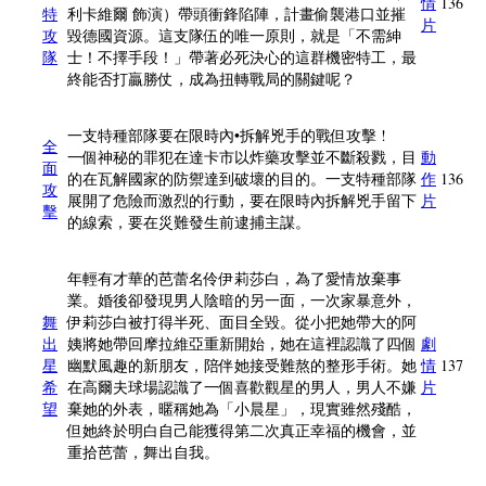
情
136
特
利卡維爾 飾演）帶頭衝鋒陷陣，計畫偷襲港口並摧
片
攻
毀德國資源。這支隊伍的唯一原則，就是「不需紳
隊
士！不擇手段！」帶著必死決心的這群機密特工，最
終能否打贏勝仗，成為扭轉戰局的關鍵呢？
一支特種部隊要在限時內•拆解兇手的戰但攻擊 !
全
一個神秘的罪犯在達卡市以炸藥攻擊並不斷殺戮，目
動
面
的在瓦解國家的防禦達到破壞的目的。一支特種部隊
作
136
攻
展開了危險而激烈的行動，要在限時內拆解兇手留下
片
擊
的線索，要在災難發生前逮捕主謀。
年輕有才華的芭蕾名伶伊莉莎白，為了愛情放棄事
業。婚後卻發現男人陰暗的另一面，一次家暴意外，
舞
伊莉莎白被打得半死、面目全毀。從小把她帶大的阿
出
姨將她帶回摩拉維亞重新開始，她在這裡認識了四個
劇
星
幽默風趣的新朋友，陪伴她接受難熬的整形手術。她
情
137
希
在高爾夫球場認識了一個喜歡觀星的男人，男人不嫌
片
望
棄她的外表，暱稱她為「小晨星」，現實雖然殘酷，
但她終於明白自己能獲得第二次真正幸福的機會，並
重拾芭蕾，舞出自我。