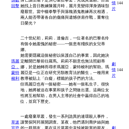
情
144
回擊
她找上昔日教練陳麗月時，麗月竟變得渾身酒味頹
片
廢厭世。當中輟拳擊手與落魄酒鬼教練再次相遇，
兩人能否帶著各自的傷痛與遺憾併肩作戰，重奪往
日榮光？
二十世紀初，莉莉．達倫吉，一位著名的巴黎名伶
有個令她羞愧的秘密——一個患有殘疾的女兒蒂
娜。
她需要隱藏這個秘密以保護自己的事業，因此她決
瑪麗
定離開巴黎前往羅馬。莉莉不願意也無法照顧蒂
劇
亞．
娜，於是她轉而尋求瑪麗亞．蒙特梭利的幫助。瑪
情
144
蒙特
麗亞是一位正在研究另類教育法的醫生，一種用來
片
梭利
教導被貼上「白癡」標籤的孩子們的方法。
但瑪麗亞也有一個秘密——她有一個私生子。很快
地，她將被迫在事業和孩子之間做出選。這兩位女
性將互相幫助，在男人主導的社會中贏得自己的地
位，並寫下歷史。
一處廢棄草叢，發生一系列詭異的連環殺人事件，
草迷
讓警探阿邦展開調查。某夜，他們遇到喬伊絲與她
宮恐
的一群朋友，要在這片草叢中哀悼被殺害的親友，
劇