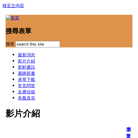
移至主內容
搜尋表單
搜尋
最新消息
影片介紹
新鮮書訊
薦購新書
表單下載
常見問答
反應信箱
吳鳳首頁
影片介紹
瀏
覽