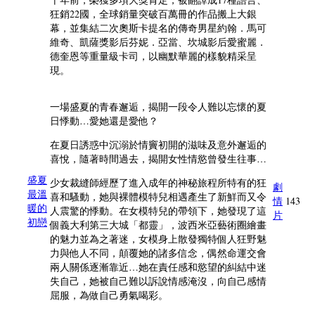
狂銷22國，全球銷量突破百萬冊的作品搬上大銀
幕，並集結二次奧斯卡提名的傳奇男星約翰．馬可
維奇、凱薩獎影后芬妮．亞當、坎城影后愛蜜麗．
德奎恩等重量級卡司，以幽默華麗的樣貌精采呈
現。
一場盛夏的青春邂逅，揭開一段令人難以忘懷的夏
日悸動…愛她還是愛他？
在夏日誘惑中沉溺於情竇初開的滋味及意外邂逅的
喜悅，隨著時間過去，揭開女性情慾曾發生往事…
盛夏
少女裁縫師經歷了進入成年的神秘旅程所特有的狂
劇
最溫
喜和騷動，她與裸體模特兒相遇產生了新鮮而又令
情
143
暖的
人震驚的悸動。在女模特兒的帶領下，她發現了這
片
初戀
個義大利第三大城「都靈」，波西米亞藝術圈繪畫
的魅力並為之著迷，女模身上散發獨特個人狂野魅
力與他人不同，顛覆她的諸多信念，偶然命運交會
兩人關係逐漸靠近…她在責任感和慾望的糾結中迷
失自己，她被自己難以訴說情感淹沒，向自己感情
屈服，為做自己勇氣喝彩。