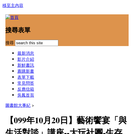
移至主內容
搜尋表單
搜尋
最新消息
影片介紹
新鮮書訊
薦購新書
表單下載
常見問答
反應信箱
吳鳳首頁
圖書館大事紀
>
【099年10月20日】藝術饗宴「與
生活對談」講座--大玩社團-生存