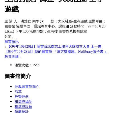
遊戲
主 講 人：洪浩仁 同學 講 題：大玩社團-生存遊戲 主辦單位：
圖書館 協辦單位：通識教育中心、課指組 活動時間：99年10月20
日(三) 下午1:30 活動地點：生有樓 圖書館八樓視聽室
分類:
圖書館訊
‹ 【099年10月20日】圖書資訊處志工服務大隊成立大會
上一層
【099年10月28日】我的圖書館-『萬方數據庫、Netlibrary電子書 』
教育訓練 ›
瀏覽次數：1555
圖書館簡介
吳鳳圖書館簡介
沿革
經營理念
組織與編制
建築與設施
館藏統計