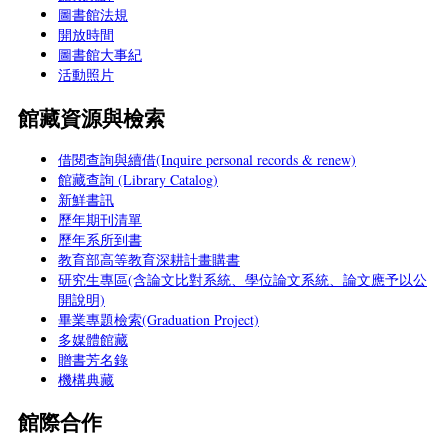
圖書館法規
開放時間
圖書館大事紀
活動照片
館藏資源與檢索
借閱查詢與續借(Inquire personal records & renew)
館藏查詢 (Library Catalog)
新鮮書訊
歷年期刊清單
歷年系所到書
教育部高等教育深耕計畫購書
研究生專區(含論文比對系統、學位論文系統、論文應予以公
開說明)
畢業專題檢索(Graduation Project)
多媒體館藏
贈書芳名錄
機構典藏
館際合作