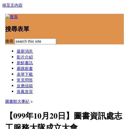
移至主內容
搜尋表單
搜尋
最新消息
影片介紹
新鮮書訊
薦購新書
表單下載
常見問答
反應信箱
吳鳳首頁
圖書館大事紀
>
【099年10月20日】圖書資訊處志
工服務大隊成立大會