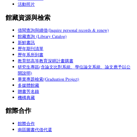
活動照片
館藏資源與檢索
借閱查詢與續借(Inquire personal records & renew)
館藏查詢 (Library Catalog)
新鮮書訊
歷年期刊清單
歷年系所到書
教育部高等教育深耕計畫購書
研究生專區(含論文比對系統、學位論文系統、論文應予以公
開說明)
畢業專題檢索(Graduation Project)
多媒體館藏
贈書芳名錄
機構典藏
館際合作
館際合作
南區圖書代借代還