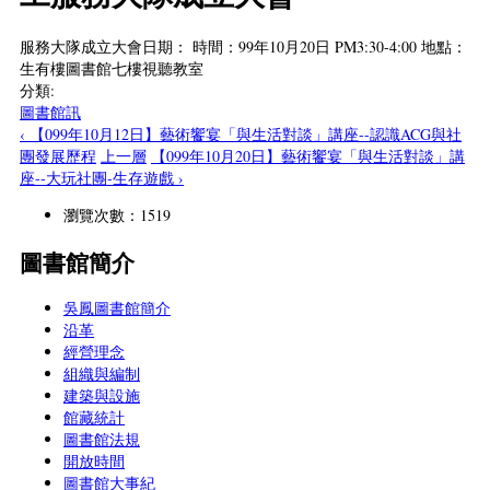
服務大隊成立大會日期： 時間：99年10月20日 PM3:30-4:00 地點：
生有樓圖書館七樓視聽教室
分類:
圖書館訊
‹ 【099年10月12日】藝術饗宴「與生活對談」講座--認識ACG與社
團發展歷程
上一層
【099年10月20日】藝術饗宴「與生活對談」講
座--大玩社團-生存遊戲 ›
瀏覽次數：1519
圖書館簡介
吳鳳圖書館簡介
沿革
經營理念
組織與編制
建築與設施
館藏統計
圖書館法規
開放時間
圖書館大事紀