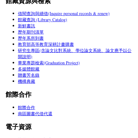
館藏資源與檢索
借閱查詢與續借(Inquire personal records & renew)
館藏查詢 (Library Catalog)
新鮮書訊
歷年期刊清單
歷年系所到書
教育部高等教育深耕計畫購書
研究生專區(含論文比對系統、學位論文系統、論文應予以公
開說明)
畢業專題檢索(Graduation Project)
多媒體館藏
贈書芳名錄
機構典藏
館際合作
館際合作
南區圖書代借代還
電子資源