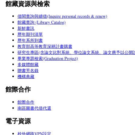
館藏資源與檢索
借閱查詢與續借(Inquire personal records & renew)
館藏查詢 (Library Catalog)
新鮮書訊
歷年期刊清單
歷年系所到書
教育部高等教育深耕計畫購書
研究生專區(含論文比對系統、學位論文系統、論文應予以公開說
畢業專題檢索(Graduation Project)
多媒體館藏
贈書芳名錄
機構典藏
館際合作
館際合作
南區圖書代借代還
電子資源
校外網路VPN設定