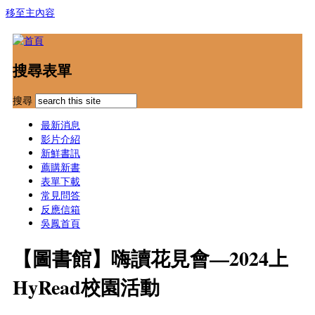
移至主內容
搜尋表單
搜尋
最新消息
影片介紹
新鮮書訊
薦購新書
表單下載
常見問答
反應信箱
吳鳳首頁
【圖書館】嗨讀花見會—2024上
HyRead校園活動