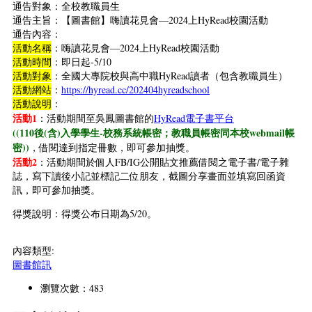
通告對象：全校教職員生
通告主旨：【圖書館】嗨讀花見會—2024上HyRead校園活動
通告內容：
活動名稱
：嗨讀花見會—2024上HyRead校園活動
活動時間
：即日起-5/10
活動對象
：全國大專院校與高中職HyRead讀者（包含教職員生）
活動網站
：
https://hyread.cc/202404hyreadschool
活動說明
：
活動1
：活動期間至吳鳳圖書館的
HyRead電子書平台
((110後(含)入學學生-校務系統帳密；教職員帳密同本校webmail帳
密))
，借閱達到指定冊數，即可參加抽獎。
活動2
：活動期間於個人FB/IG公開貼文推薦借閱之電子書/電子雜
誌，寫下讀後小記並標記二位朋友，截圖分享畫面並填寫回函資
訊，即可參加抽獎。
得獎說明：得獎公布日期為5/20。
內容類型:
圖書館訊
瀏覽次數：483