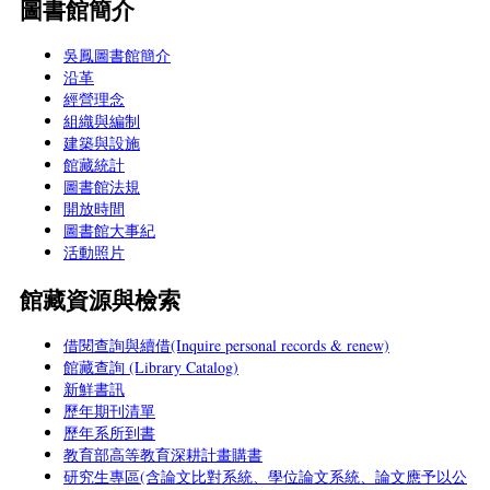
圖書館簡介
吳鳳圖書館簡介
沿革
經營理念
組織與編制
建築與設施
館藏統計
圖書館法規
開放時間
圖書館大事紀
活動照片
館藏資源與檢索
借閱查詢與續借(Inquire personal records & renew)
館藏查詢 (Library Catalog)
新鮮書訊
歷年期刊清單
歷年系所到書
教育部高等教育深耕計畫購書
研究生專區(含論文比對系統、學位論文系統、論文應予以公