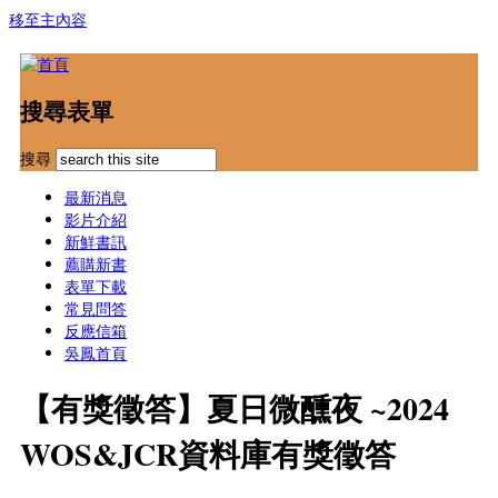
移至主內容
搜尋表單
搜尋
最新消息
影片介紹
新鮮書訊
薦購新書
表單下載
常見問答
反應信箱
吳鳳首頁
【有獎徵答】夏日微醺夜 ~2024
WOS&JCR資料庫有獎徵答