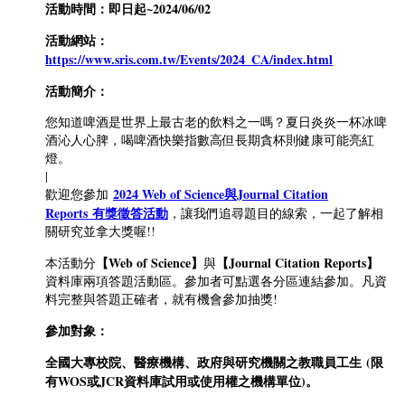
活動時間
：即日起~2024/06/02
活動網站
：
https://www.sris.com.tw/Events/2024_CA/index.html
活動簡介：
您知道啤酒是世界上最古老的飲料之一嗎？夏日炎炎一杯冰啤
酒沁人心脾，喝啤酒快樂指數高但長期貪杯則健康可能亮紅
燈。
|
2024 Web of Science與Journal Citation
歡迎您參加
Reports 有獎徵答活動
，讓我們追尋題目的線索，一起了解相
關研究並拿大獎喔!!
【Web of Science】
【Journal Citation Reports】
本活動分
與
資料庫兩項答題活動區。參加者可點選各分區連結參加。凡資
料完整與答題正確者，就有機會參加抽獎!
參加對象：
全國大專校院、醫療機構、政府與研究機關之教職員工生 (限
有WOS或JCR資料庫試用或使用權之機構單位)。