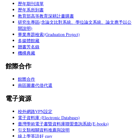
歷年期刊清單
歷年系所到書
教育部高等教育深耕計畫購書
研究生專區(含論文比對系統、學位論文系統、論文應予以公
開說明)
畢業專題檢索(Graduation Project)
多媒體館藏
贈書芳名錄
機構典藏
館際合作
館際合作
南區圖書代借代還
電子資源
校外網路VPN設定
電子資料庫 (Electronic Databases)
臺灣學術電子書暨資料庫聯盟查詢系統(E-books)
引文類相關資料推薦與說明
線上學英語好 easy