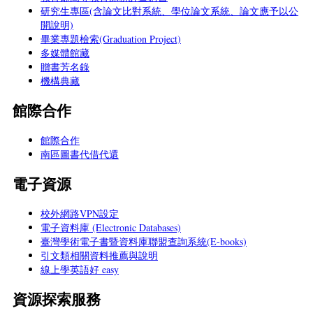
研究生專區(含論文比對系統、學位論文系統、論文應予以公
開說明)
畢業專題檢索(Graduation Project)
多媒體館藏
贈書芳名錄
機構典藏
館際合作
館際合作
南區圖書代借代還
電子資源
校外網路VPN設定
電子資料庫 (Electronic Databases)
臺灣學術電子書暨資料庫聯盟查詢系統(E-books)
引文類相關資料推薦與說明
線上學英語好 easy
資源探索服務