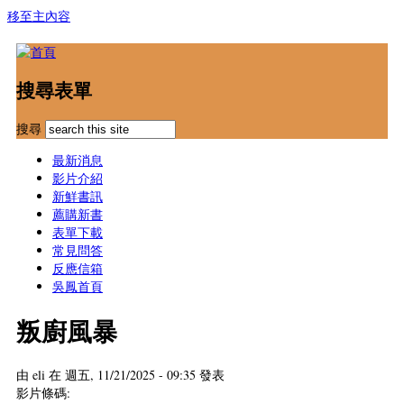
移至主內容
搜尋表單
搜尋
最新消息
影片介紹
新鮮書訊
薦購新書
表單下載
常見問答
反應信箱
吳鳳首頁
叛廚風暴
由
eli
在 週五, 11/21/2025 - 09:35 發表
影片條碼: