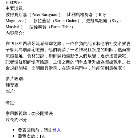
H002970
主要演員:
彼得賽斯嘉（Peter Sarsgaard）、比利馬格努森（Billy
Magnussen）、莎拉蓋登（Sarah Gadon）、史凱馬歇爾（Skye
Marshall）、法倫泰賀（Faran Tahir）
內容簡介:
在1918年西班牙流感肆虐之際，一位自負的記者和他的社交名媛妻
子躲到島嶼豪宅避難。他們聘請了一名神秘且叛逆的廚師，然而當
流感蔓延、食材短缺，廚師開始煽動僕人們叛變，逐步接管豪宅。
記者懷疑廚師懷有陰謀，主僕之間的鬥爭逐漸升級為階級戰爭。社
會規範崩塌、文明面具滑落，在這場惡鬥中，誰能笑到最後呢？
影片級別:
輔導級
照片:
備註:
家用版視聽，勿公開播映
片長約98分
發表回應前，請先
登入
瀏覽次數：191