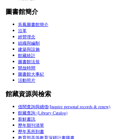
圖書館簡介
吳鳳圖書館簡介
沿革
經營理念
組織與編制
建築與設施
館藏統計
圖書館法規
開放時間
圖書館大事紀
活動照片
館藏資源與檢索
借閱查詢與續借(Inquire personal records & renew)
館藏查詢 (Library Catalog)
新鮮書訊
歷年期刊清單
歷年系所到書
教育部高等教育深耕計畫購書