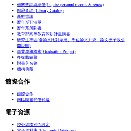
借閱查詢與續借(Inquire personal records & renew)
館藏查詢 (Library Catalog)
新鮮書訊
歷年期刊清單
歷年系所到書
教育部高等教育深耕計畫購書
研究生專區(含論文比對系統、學位論文系統、論文應予以公
開說明)
畢業專題檢索(Graduation Project)
多媒體館藏
贈書芳名錄
機構典藏
館際合作
館際合作
南區圖書代借代還
電子資源
校外網路VPN設定
電子資料庫 (Electronic Databases)