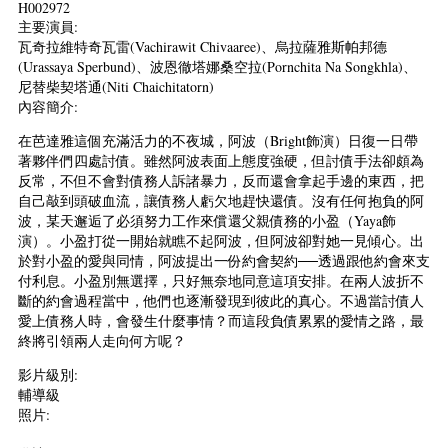
H002972
主要演員:
瓦奇拉維特奇瓦雷(Vachirawit Chivaaree)、烏拉薩雅斯帕邦德
(Urassaya Sperbund)、波恩徹塔娜桑空拉(Pornchita Na Songkhla)、
尼替柴契塔通(Niti Chaichitatorn)
內容簡介:
在芭達雅這個充滿活力的不夜城，阿波（Bright飾演）日復一日帶
著夥伴們四處討債。雖然阿波表面上態度強硬，但討債手法卻頗為
反常，不但不會對債務人訴諸暴力，反而還會拿起手邊的東西，把
自己敲到頭破血流，讓債務人虧欠地趕快還債。沒有任何抱負的阿
波，某天邂逅了必須努力工作來償還父親債務的小盈（Yaya飾
演）。小盈打從一開始就瞧不起阿波，但阿波卻對她一見傾心。出
於對小盈的愛與同情，阿波提出一份約會契約──透過跟他約會來支
付利息。小盈別無選擇，只好無奈地同意這項安排。在兩人波折不
斷的約會過程當中，他們也逐漸發現到彼此的真心。不過當討債人
愛上債務人時，會發生什麼事情？而這段負債累累的愛情之路，最
終將引領兩人走向何方呢？
影片級別:
輔導級
照片: