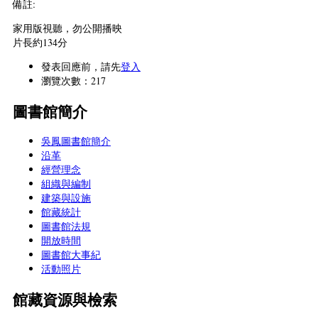
備註:
家用版視聽，勿公開播映
片長約134分
發表回應前，請先
登入
瀏覽次數：217
圖書館簡介
吳鳳圖書館簡介
沿革
經營理念
組織與編制
建築與設施
館藏統計
圖書館法規
開放時間
圖書館大事紀
活動照片
館藏資源與檢索