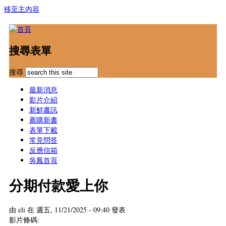
移至主內容
搜尋表單
搜尋
最新消息
影片介紹
新鮮書訊
薦購新書
表單下載
常見問答
反應信箱
吳鳳首頁
分期付款愛上你
由
eli
在 週五, 11/21/2025 - 09:40 發表
影片條碼: