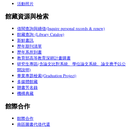
活動照片
館藏資源與檢索
借閱查詢與續借(Inquire personal records & renew)
館藏查詢 (Library Catalog)
新鮮書訊
歷年期刊清單
歷年系所到書
教育部高等教育深耕計畫購書
研究生專區(含論文比對系統、學位論文系統、論文應予以公
開說明)
畢業專題檢索(Graduation Project)
多媒體館藏
贈書芳名錄
機構典藏
館際合作
館際合作
南區圖書代借代還