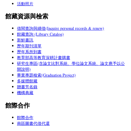
活動照片
館藏資源與檢索
借閱查詢與續借(Inquire personal records & renew)
館藏查詢 (Library Catalog)
新鮮書訊
歷年期刊清單
歷年系所到書
教育部高等教育深耕計畫購書
研究生專區(含論文比對系統、學位論文系統、論文應予以公
開說明)
畢業專題檢索(Graduation Project)
多媒體館藏
贈書芳名錄
機構典藏
館際合作
館際合作
南區圖書代借代還