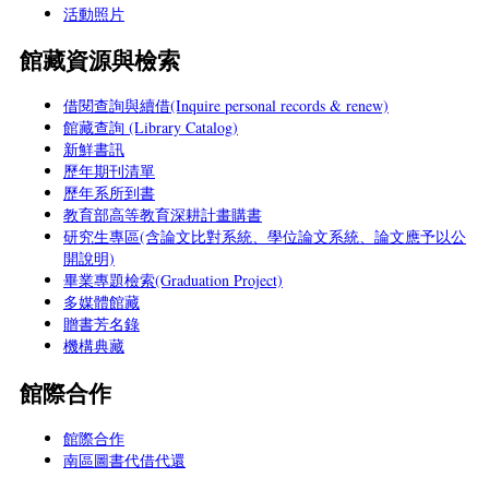
活動照片
館藏資源與檢索
借閱查詢與續借(Inquire personal records & renew)
館藏查詢 (Library Catalog)
新鮮書訊
歷年期刊清單
歷年系所到書
教育部高等教育深耕計畫購書
研究生專區(含論文比對系統、學位論文系統、論文應予以公
開說明)
畢業專題檢索(Graduation Project)
多媒體館藏
贈書芳名錄
機構典藏
館際合作
館際合作
南區圖書代借代還