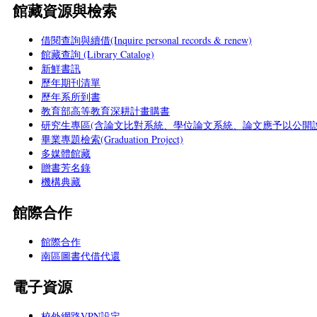
館藏資源與檢索
借閱查詢與續借(Inquire personal records & renew)
館藏查詢 (Library Catalog)
新鮮書訊
歷年期刊清單
歷年系所到書
教育部高等教育深耕計畫購書
研究生專區(含論文比對系統、學位論文系統、論文應予以公開說
畢業專題檢索(Graduation Project)
多媒體館藏
贈書芳名錄
機構典藏
館際合作
館際合作
南區圖書代借代還
電子資源
校外網路VPN設定