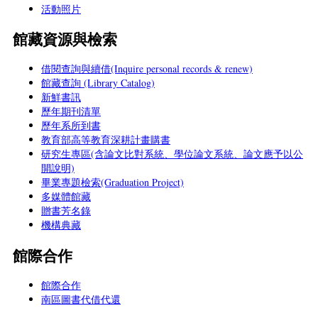
活動照片
館藏資源與檢索
借閱查詢與續借(Inquire personal records & renew)
館藏查詢 (Library Catalog)
新鮮書訊
歷年期刊清單
歷年系所到書
教育部高等教育深耕計畫購書
研究生專區(含論文比對系統、學位論文系統、論文應予以公
開說明)
畢業專題檢索(Graduation Project)
多媒體館藏
贈書芳名錄
機構典藏
館際合作
館際合作
南區圖書代借代還