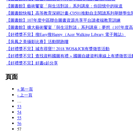
【圖書館】藝術饗宴「與生活對談」系列講座：你回憶中的味道
【圖書館快報】高等教育深耕計畫-C0501推動自主閱讀系列舉辦學生
【圖書館】107年度中區聯合圖書資源共享平台讀者端教育訓練
【圖書館】擴大藝術饗宴「與生活對談」系列講座：夢想（107年度
【好禮獎不完】搜Easy搜Happy（Acer Walking Library 電子雜誌）
【吳鳳之美攝影比賽】活動開跑嘍
【好禮獎不完】城市尋寶!! 2018 WOS&JCR有獎徵答活動
【好禮獎不完】查找資料國圖有禮 ~ 國圖自建資料庫線上有奬徵答活
【好禮獎不完】好書e起分享
頁面
« 第一頁
‹ 上一頁
…
53
54
55
56
57