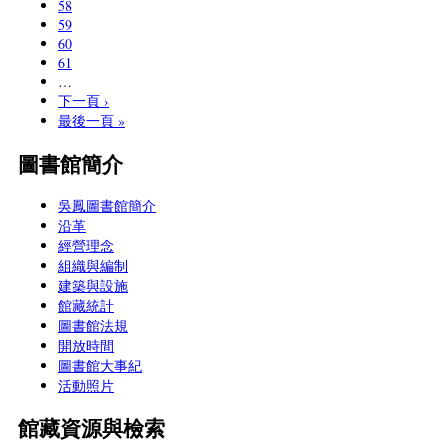
58
59
60
61
…
下一頁 ›
最後一頁 »
圖書館簡介
吳鳳圖書館簡介
沿革
經營理念
組織與編制
建築與設施
館藏統計
圖書館法規
開放時間
圖書館大事紀
活動照片
館藏資源與檢索