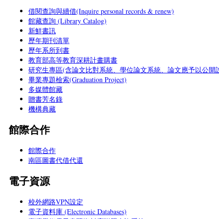
借閱查詢與續借(Inquire personal records & renew)
館藏查詢 (Library Catalog)
新鮮書訊
歷年期刊清單
歷年系所到書
教育部高等教育深耕計畫購書
研究生專區(含論文比對系統、學位論文系統、論文應予以公開說
畢業專題檢索(Graduation Project)
多媒體館藏
贈書芳名錄
機構典藏
館際合作
館際合作
南區圖書代借代還
電子資源
校外網路VPN設定
電子資料庫 (Electronic Databases)