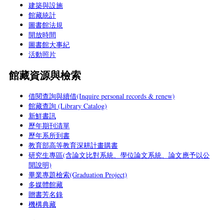
建築與設施
館藏統計
圖書館法規
開放時間
圖書館大事紀
活動照片
館藏資源與檢索
借閱查詢與續借(Inquire personal records & renew)
館藏查詢 (Library Catalog)
新鮮書訊
歷年期刊清單
歷年系所到書
教育部高等教育深耕計畫購書
研究生專區(含論文比對系統、學位論文系統、論文應予以公
開說明)
畢業專題檢索(Graduation Project)
多媒體館藏
贈書芳名錄
機構典藏