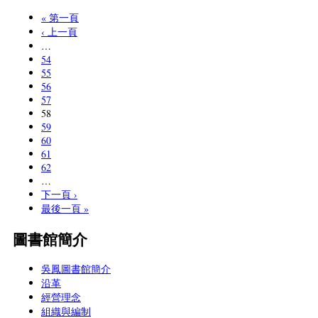
« 第一頁
‹ 上一頁
…
54
55
56
57
58
59
60
61
62
…
下一頁 ›
最後一頁 »
圖書館簡介
吳鳳圖書館簡介
沿革
經營理念
組織與編制