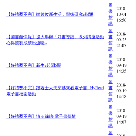
圖
2018-
書
【好禮獎不完】端數位新生活，學術研究e指通
10-01
館
16:56
訊
圖
2018-
【圖書館快報】擴大舉辦「好書導讀」系列講座活動
書
09-25
心得競賽成績出爐囉~
館
21:07
訊
圖
2018-
書
【好禮獎不完】新生e起闖5關
09-19
館
14:35
訊
圖
2018-
【好禮獎不完】跟著士大夫穿越來看電子書─HyRead
書
09-19
電子書校園活動
館
14:18
訊
圖
2018-
書
【好禮獎不完】情ｅ綿綿-電子書傳情
09-19
館
14:07
訊
圖
2018-