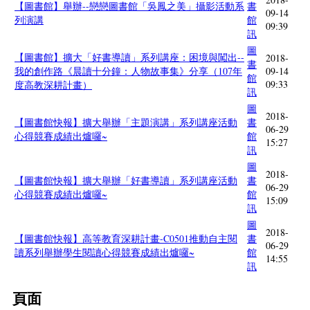
【圖書館】舉辦--戀戀圖書館「吳鳳之美」攝影活動系
書
09-14
列演講
館
09:39
訊
圖
【圖書館】擴大「好書導讀」系列講座：困境與闖出--
2018-
書
我的創作路《晨讀十分鐘：人物故事集》分享（107年
09-14
館
09:33
度高教深耕計畫）
訊
圖
2018-
【圖書館快報】擴大舉辦「主題演講」系列講座活動
書
06-29
心得競賽成績出爐囉~
館
15:27
訊
圖
2018-
【圖書館快報】擴大舉辦「好書導讀」系列講座活動
書
06-29
心得競賽成績出爐囉~
館
15:09
訊
圖
2018-
【圖書館快報】高等教育深耕計畫-C0501推動自主閱
書
06-29
讀系列舉辦學生閱讀心得競賽成績出爐囉~
館
14:55
訊
頁面