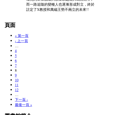
而一路追隨的變種人也逐漸形成對立，終於
註定了X教授和萬磁王勢不兩立的未來!!
頁面
« 第一頁
‹ 上一頁
…
4
5
6
7
8
9
10
11
12
…
下一頁 ›
最後一頁 »