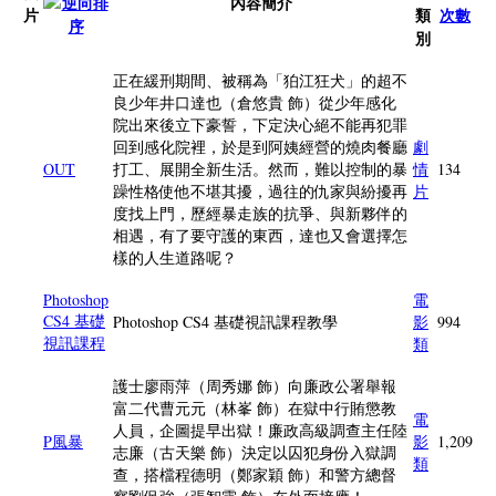
內容簡介
片
類
次數
別
正在緩刑期間、被稱為「狛江狂犬」的超不
良少年井口達也（倉悠貴 飾）從少年感化
院出來後立下豪誓，下定決心絕不能再犯罪
回到感化院裡，於是到阿姨經營的燒肉餐廳
劇
OUT
打工、展開全新生活。然而，難以控制的暴
情
134
躁性格使他不堪其擾，過往的仇家與紛擾再
片
度找上門，歷經暴走族的抗爭、與新夥伴的
相遇，有了要守護的東西，達也又會選擇怎
樣的人生道路呢？
Photoshop
電
CS4 基礎
Photoshop CS4 基礎視訊課程教學
影
994
視訊課程
類
護士廖雨萍（周秀娜 飾）向廉政公署舉報
富二代曹元元（林峯 飾）在獄中行賄懲教
電
人員，企圖提早出獄！廉政高級調查主任陸
P風暴
影
1,209
志廉（古天樂 飾）決定以囚犯身份入獄調
類
查，搭檔程德明（鄭家穎 飾）和警方總督