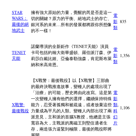
STAR
擁有強大原始的力量，覺醒的芮是否是這一
電
WARS：
切的關鍵？原力的平衡、絕地武士的存亡、
影
835
最後的絕
銀河系的未來…所有的發展都將跟你所想像
類
地武士
的不一樣！
諾蘭導演的全新鉅作《TENET天能》演員
電
TENET
卡司包括約翰大衛華盛頓、羅伯派汀森、伊
影
1,356
天能
莉莎白戴比姬、亞倫泰勒強森，肯尼斯布萊
類
納和米高肯恩。
【X戰警：最後戰役】以【X戰警】三部曲
的最終決戰推進故事，變種人的處境出現了
「治療」的可能，歷史將由此改寫。這是第
電
一次變種人擁有他們的選擇，繼續保持特殊
影
X戰警:
能力，忍受著孤獨和被疏遠，或者放棄這些
類
,
1,106
最後戰役
力量成為平凡的人類。變種人內部出現了兩
科
派意見，主和派的首腦X教授，他總是主張
幻
寬容為大，主戰派的萬磁王則堅信適者生
片
存，兩造張力逼緊到極限，最後的戰役即將
展開。