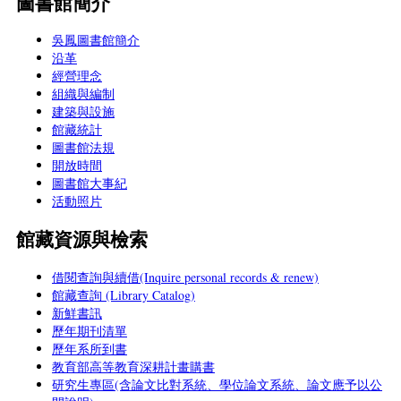
圖書館簡介
吳鳳圖書館簡介
沿革
經營理念
組織與編制
建築與設施
館藏統計
圖書館法規
開放時間
圖書館大事紀
活動照片
館藏資源與檢索
借閱查詢與續借(Inquire personal records & renew)
館藏查詢 (Library Catalog)
新鮮書訊
歷年期刊清單
歷年系所到書
教育部高等教育深耕計畫購書
研究生專區(含論文比對系統、學位論文系統、論文應予以公