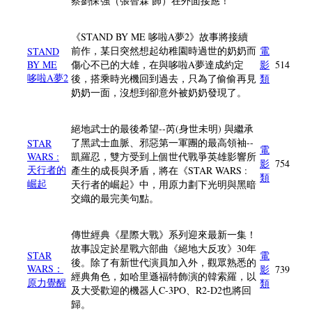
察劉保強（張智霖 飾）在外面接應！
《STAND BY ME 哆啦A夢2》故事將接續
前作，某日突然想起幼稚園時過世的奶奶而
電
STAND
BY ME
傷心不已的大雄，在與哆啦A夢達成約定
影
514
哆啦A夢2
後，搭乘時光機回到過去，只為了偷偷再見
類
奶奶一面，沒想到卻意外被奶奶發現了。
絕地武士的最後希望--芮(身世未明) 與繼承
了黑武士血脈、邪惡第一軍團的最高領袖--
STAR
電
WARS :
凱羅忍，雙方受到上個世代戰爭英雄影響所
影
754
天行者的
產生的成長與矛盾，將在《STAR WARS :
類
崛起
天行者的崛起》中，用原力劃下光明與黑暗
交織的最完美句點。
傳世經典《星際大戰》系列迎來最新一集！
故事設定於星戰六部曲《絕地大反攻》30年
STAR
電
後。除了有新世代演員加入外，觀眾熟悉的
WARS：
影
739
經典角色，如哈里遜福特飾演的韓索羅，以
原力覺醒
類
及大受歡迎的機器人C-3PO、R2-D2也將回
歸。