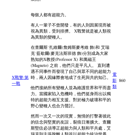
每個人都有超能力。
有人一輩子不曾開發，有的人則因展現而被
視為異類，受到排擠。 X戰警就是被人類視
為異類的變種人。
在查爾斯˙扎維爾(詹姆斯麥考維 飾)和 艾瑞
克˙藍歇爾(麥克法斯班德 飾)分別成為大家
熟知的X教授(Professor X) 和萬磁王
(Magneto) 之前，他們只是平凡人。 直到遭
遇不同事件而發現了自己與眾不同的超能力
電
X戰警:第
時，兩人因緣際會地成了生死與共的知己。
影
860
一戰
類
他們接納所有變種人並為維護世界和平而盡
力。當國家陷入危機時，他們挺身而出以獨
特的超能力相互支援。對於極力破壞和平的
野心變種人也合力聲討。
然而一次又一次的現實，無情的打擊著彼此
的信念與堅實的友誼，裂痕日漸擴大。查爾
斯堅信必須導正超能力與人類和平共處，艾
瑞克則主張脫離人類並以超能力統治世界。