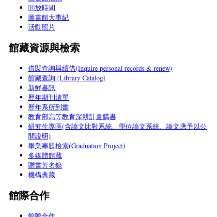
開放時間
圖書館大事紀
活動照片
館藏資源與檢索
借閱查詢與續借(Inquire personal records & renew)
館藏查詢 (Library Catalog)
新鮮書訊
歷年期刊清單
歷年系所到書
教育部高等教育深耕計畫購書
研究生專區(含論文比對系統、學位論文系統、論文應予以公
開說明)
畢業專題檢索(Graduation Project)
多媒體館藏
贈書芳名錄
機構典藏
館際合作
館際合作