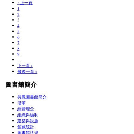
‹ 上一頁
1
2
3
4
5
6
7
8
9
…
下一頁 ›
最後一頁 »
圖書館簡介
吳鳳圖書館簡介
沿革
經營理念
組織與編制
建築與設施
館藏統計
圖書館法規