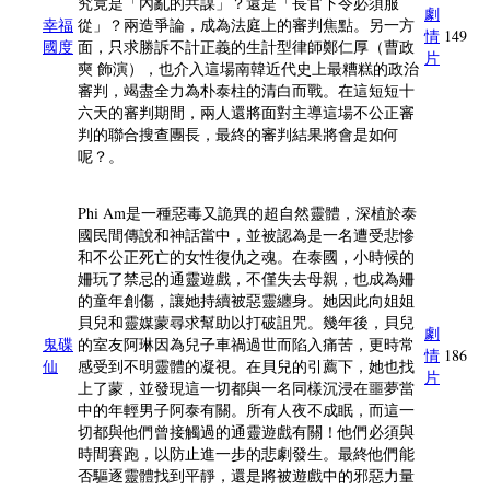
究竟是「內亂的共謀」？還是「長官下令必須服
劇
幸福
從」？兩造爭論，成為法庭上的審判焦點。另一方
情
149
國度
面，只求勝訴不計正義的生計型律師鄭仁厚（曹政
片
奭 飾演），也介入這場南韓近代史上最糟糕的政治
審判，竭盡全力為朴泰柱的清白而戰。在這短短十
六天的審判期間，兩人還將面對主導這場不公正審
判的聯合搜查團長，最終的審判結果將會是如何
呢？。
Phi Am是一種惡毒又詭異的超自然靈體，深植於泰
國民間傳說和神話當中，並被認為是一名遭受悲慘
和不公正死亡的女性復仇之魂。在泰國，小時候的
姍玩了禁忌的通靈遊戲，不僅失去母親，也成為姍
的童年創傷，讓她持續被惡靈纏身。她因此向姐姐
貝兒和靈媒蒙尋求幫助以打破詛咒。幾年後，貝兒
劇
鬼碟
的室友阿琳因為兒子車禍過世而陷入痛苦，更時常
情
186
仙
感受到不明靈體的凝視。在貝兒的引薦下，她也找
片
上了蒙，並發現這一切都與一名同樣沉浸在噩夢當
中的年輕男子阿泰有關。所有人夜不成眠，而這一
切都與他們曾接觸過的通靈遊戲有關！他們必須與
時間賽跑，以防止進一步的悲劇發生。最終他們能
否驅逐靈體找到平靜，還是將被遊戲中的邪惡力量