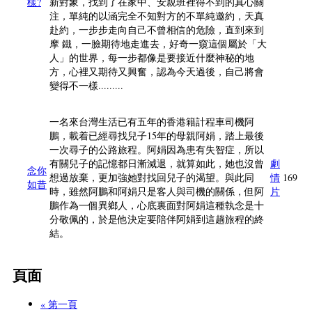
樣?
新對象，找到了在家中、安親班裡得不到的真心關
注，單純的以涵完全不知對方的不單純邀約，天真
赴約，一步步走向自己不曾相信的危險，直到來到
摩 鐵，一臉期待地走進去，好奇一窺這個屬於「大
人」的世界，每一步都像是要接近什麼神秘的地
方，心裡又期待又興奮，認為今天過後，自己將會
變得不一樣.........
一名來台灣生活已有五年的香港籍計程車司機阿
鵬，載着已經尋找兒子15年的母親阿娟，踏上最後
一次尋子的公路旅程。阿娟因為患有失智症，所以
有關兒子的記憶都日漸減退，就算如此，她也沒曾
劇
念你
想過放棄，更加強她對找回兒子的渴望。與此同
情
169
如昔
時，雖然阿鵬和阿娟只是客人與司機的關係，但阿
片
鵬作為一個異鄉人，心底裏面對阿娟這種執念是十
分敬佩的，於是他決定要陪伴阿娟到這趟旅程的終
結。
頁面
« 第一頁