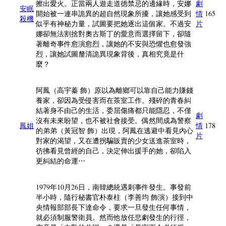
擦出愛火。正當兩人遊走道德禁忌的邊緣時，安娜
劇
安眠
開始被一連串詭異的超自然現象所擾，讓她感受到
情
165
殺機
似乎有神秘力量，試圖要把她逐出這個家。不過安
片
娜卻無法割捨對奧古斯丁的愛意而選擇留下，卻隨
著離奇事件愈演愈烈，讓她的不安與恐懼也愈發強
烈，讓她試圖釐清詭異現象背後，真相究竟是什
麼？
阿鳳（高宇蓁 飾）原以為離鄉可以靠自己能力賺錢
養家，卻因為受侵害而在茶室工作。殘碎的青春糾
結著身不由己的生活，委屈傷痛都只能隱忍，不僅
劇
沒有未來盼望，也不被社會接受。偶然間成為警察
鳳姐
情
178
的弟弟（黃冠智 飾）出現，阿鳳在逃避中看見內心
片
對家的渴望，又在遭拐騙販賣的少女送進茶室時，
彷彿看見曾經的自己，決定伸出援手的她，卻陷入
更糾結的命運⋯
1979年10月26日，南韓總統遇刺事件發生。事發前
半小時，隨行秘書官朴泰柱（李善均 飾演）接到中
央情報部部長下達命令，要求一旦發生任何事情，
就必須制服警衛員。然而他放任悲劇發生的行徑，