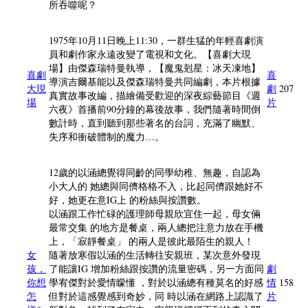
所吞噬呢？
1975年10月11日晚上11:30，一群生猛的年輕喜劇演
員和劇作家永遠改變了電視和文化。【喜劇大現
場】由傑森瑞特曼執導，【魔鬼剋星：冰天凍地】
喜劇
喜
導演吉爾基能以及傑森瑞特曼共同編劇，本片根據
大現
劇
207
真實故事改編，描繪備受歡迎的深夜綜藝節目《週
場
片
六夜》首播前90分鐘的幕後故事，我們隨著時間倒
數計時，直到聽到那些著名的台詞，充滿了幽默、
失序和衝破體制的魔力…。
12歲的以涵總覺得同齡的同學幼稚、無趣，自認為
小大人的 她總與同儕格格不入，比起同儕跟她好不
好，她更在意IG上 的粉絲與按讚數。
以涵跟工作忙碌的護理師母親欣宜住一起，母女倆
最常交集 的地方是餐桌，兩人總把注意力放在手機
上，「寂靜餐桌」 的兩人是彼此最陌生的親人！
女
隨著放寒假以涵的生活轉往安親班，某次意外發現
孩，
了能讓IG 增加粉絲跟按讚的流量密碼，另一方面同
劇
你想
學宥傑對於愛情矇懂 ，對於以涵總有種莫名的好感
情
158
怎
但對於這感覺感到奇妙，同 時以涵在網路上認識了
片