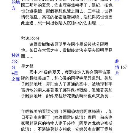
的地
國三那年的夏天，佐由理突然轉學了，浩紀、拓也
方
也分道揚鑣，那個夢想也隨之而去。三年後，世界
情勢混亂，高塔的祕密逐漸揭曉，浩紀與拓也也因
此重逢，想一同拯救陷入沉睡中的佐由理……
秒速5公分
遠野貴樹和篠原明里在國小畢業後就分隔兩
地。某日在大雪之中，貴樹終於決定要去跟明里見
秒速
面……
5公
劇
星之聲
分
情
167
國中3年級的夏天，獲選拔進入聯合國宇宙軍
+星
片
隊的長峰美加子，和心儀的同學寺尾昇道別。美加
之聲
子離開地球，昇則進入了普通的高中。被地球和宇
宙拆散的兩人靠著電子郵件保持聯絡，但隨著美加
子離開地球，郵件來往所花費的時間也愈來愈長…
年輕貌美的看護安娜（阿爾穆德娜阿摩飾演），某
日受到奧古斯丁（哈維爾雷伊飾演）雇用，前來他
家照顧臥床的植物人妻子莎拉（阿曼達戈德史密斯
飾演）。不過隨著朝夕相處，安娜與奧古斯丁竟然