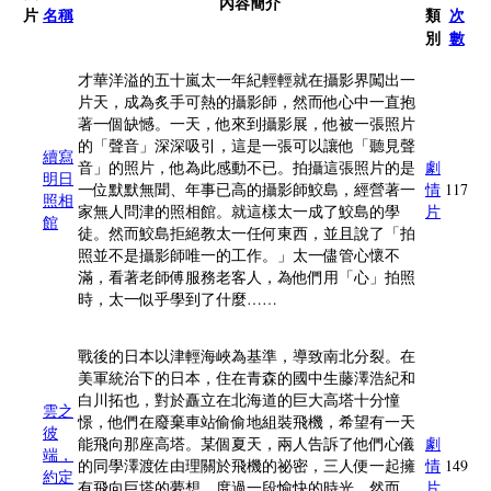
內容簡介
片
名稱
類
次
別
數
才華洋溢的五十嵐太一年紀輕輕就在攝影界闖出一
片天，成為炙手可熱的攝影師，然而他心中一直抱
著一個缺憾。一天，他來到攝影展，他被一張照片
的「聲音」深深吸引，這是一張可以讓他「聽見聲
續寫
音」的照片，他為此感動不已。拍攝這張照片的是
劇
明日
一位默默無聞、年事已高的攝影師鮫島，經營著一
情
117
照相
家無人問津的照相館。就這樣太一成了鮫島的學
片
館
徒。然而鮫島拒絕教太一任何東西，並且說了「拍
照並不是攝影師唯一的工作。」太一儘管心懷不
滿，看著老師傅服務老客人，為他們用「心」拍照
時，太一似乎學到了什麼……
戰後的日本以津輕海峽為基準，導致南北分裂。在
美軍統治下的日本，住在青森的國中生藤澤浩紀和
白川拓也，對於矗立在北海道的巨大高塔十分憧
雲之
憬，他們在廢棄車站偷偷地組裝飛機，希望有一天
彼
能飛向那座高塔。某個夏天，兩人告訴了他們心儀
劇
端，
的同學澤渡佐由理關於飛機的祕密，三人便一起擁
情
149
約定
有飛向巨塔的夢想，度過一段愉快的時光。然而，
片