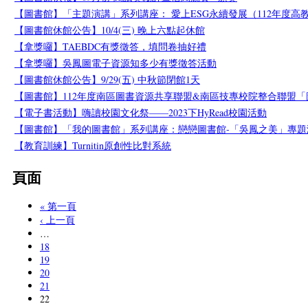
【圖書館】「主題演講」系列講座： 愛上ESG永續發展（112年度高
【圖書館休館公告】10/4(三) 晚上六點起休館
【拿獎囉】TAEBDC有獎徵答，填問卷抽好禮
【拿獎囉】吳鳳圖電子資源知多少有獎徵答活動
【圖書館休館公告】9/29(五) 中秋節閉館1天
【圖書館】112年度南區圖書資源共享聯盟&南區技專校院整合聯盟
【電子書活動】嗨讀校園文化祭——2023下HyRead校園活動
【圖書館】「我的圖書館」系列講座：戀戀圖書館-「吳鳳之美」專題
【教育訓練】Turnitin原創性比對系統
頁面
« 第一頁
‹ 上一頁
…
18
19
20
21
22