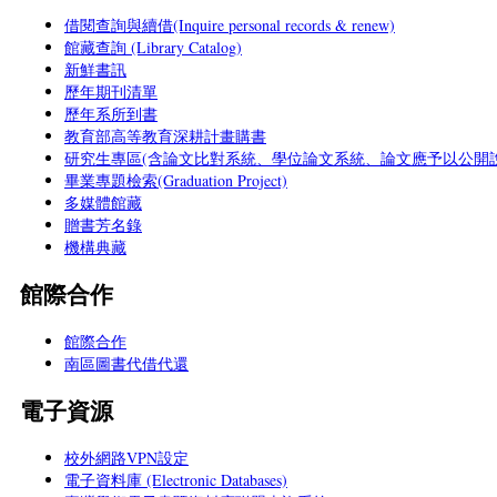
借閱查詢與續借(Inquire personal records & renew)
館藏查詢 (Library Catalog)
新鮮書訊
歷年期刊清單
歷年系所到書
教育部高等教育深耕計畫購書
研究生專區(含論文比對系統、學位論文系統、論文應予以公開說
畢業專題檢索(Graduation Project)
多媒體館藏
贈書芳名錄
機構典藏
館際合作
館際合作
南區圖書代借代還
電子資源
校外網路VPN設定
電子資料庫 (Electronic Databases)