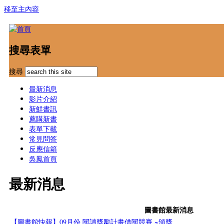
移至主內容
搜尋表單
搜尋
最新消息
影片介紹
新鮮書訊
薦購新書
表單下載
常見問答
反應信箱
吳鳳首頁
最新消息
圖書館最新消息
【圖書館快報】09月份 閱讀獎勵計畫借閱競賽 ~頒獎