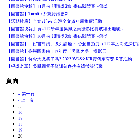
【圖書館快報】11月份 閱讀獎勵計畫借閱競賽 ~頒獎
【圖書館】Turnitin系統資訊更新
【活動推廣】全文e起來-台灣全文資料庫推廣活動
【圖書館快報】賀~112學年度吳鳳之美攝影比賽成績出爐囉~
【圖書館快報】10月份 閱讀獎勵計畫借閱競賽 ~頒獎
【圖書館】「好書導讀」系列講座： 心念自癒力（112年度高教深耕
【圖書館】戀戀圖書館-112年度「吳鳳之美」攝影展
【圖書館】你今天微笑了嗎?-2023 WOS&JCR資料庫有獎徵答活動
【得獎名單】吳鳳圖電子資源知多少有獎徵答活動
頁面
« 第一頁
‹ 上一頁
…
16
17
18
19
20