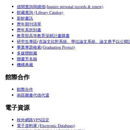
借閱查詢與續借(Inquire personal records & renew)
館藏查詢 (Library Catalog)
新鮮書訊
歷年期刊清單
歷年系所到書
教育部高等教育深耕計畫購書
研究生專區(含論文比對系統、學位論文系統、論文應予以公開說
畢業專題檢索(Graduation Project)
多媒體館藏
贈書芳名錄
機構典藏
館際合作
館際合作
南區圖書代借代還
電子資源
校外網路VPN設定
電子資料庫 (Electronic Databases)